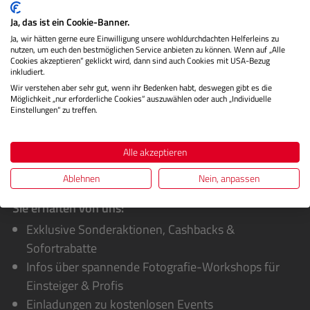
Wenn Sie Mirage 2025 auf mehreren Rechnern gleichzeitig
Ja, das ist ein Cookie-Banner.
nutzen möchten, benötigen Sie zusätzliche Arbeitsplätze,
Ja, wir hätten gerne eure Einwilligung unsere wohldurchdachten Helferleins zu
die über di…
Mehr
nutzen, um euch den bestmöglichen Service anbieten zu können. Wenn auf „Alle
Cookies akzeptieren“ geklickt wird, dann sind auch Cookies mit USA-Bezug
inkludiert.
Bewertungen
Wir verstehen aber sehr gut, wenn ihr Bedenken habt, deswegen gibt es die
Möglichkeit „nur erforderliche Cookies“ auszuwählen oder auch „Individuelle
Einstellungen“ zu treffen.
Alle akzeptieren
Ablehnen
Nein, anpassen
Sie erhalten von uns:
Exklusive Sonderaktionen, Cashbacks &
Sofortrabatte
Infos über spannende Fotografie-Workshops für
Einsteiger & Profis
Einladungen zu kostenlosen Events