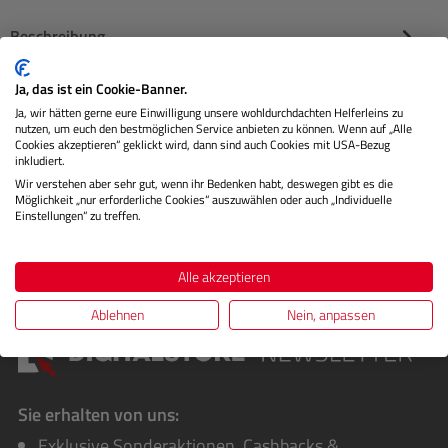
Beschreibung
Hahnemühle Museum Etching ist ein hochwertiges,
Ja, das ist ein Cookie-Banner.
natürlich weißes Künstlerpapier aus Baumwolle, das
Ja, wir hätten gerne eure Einwilligung unsere wohldurchdachten Helferleins zu
nutzen, um euch den bestmöglichen Service anbieten zu können. Wenn auf „Alle
speziell für FineArt-Druc…
Mehr
Cookies akzeptieren“ geklickt wird, dann sind auch Cookies mit USA-Bezug
inkludiert.
Herstellerinformationen
Wir verstehen aber sehr gut, wenn ihr Bedenken habt, deswegen gibt es die
Möglichkeit „nur erforderliche Cookies“ auszuwählen oder auch „Individuelle
Einstellungen“ zu treffen.
Bewertungen
Alle akzeptieren
Ablehnen
Nein, anpassen
Sie erhalten von uns:
Exklusive Sonderaktionen, Cashbacks &