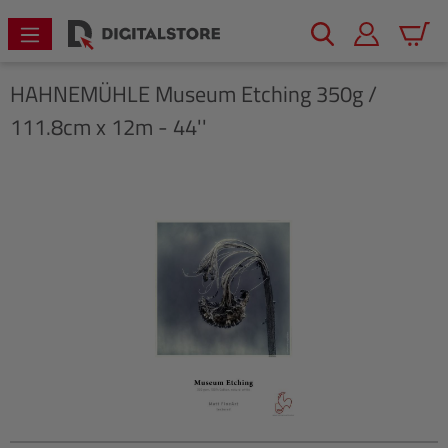
alt springen
Warenk
HAHNEMÜHLE
Museum Etching 350g /
111.8cm x 12m - 44''
Bildergalerie überspringen