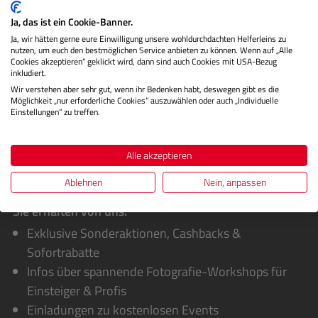
beeindruckende Detai…
Mehr
Ja, das ist ein Cookie-Banner.
Ja, wir hätten gerne eure Einwilligung unsere wohldurchdachten Helferleins zu
Herstellerinformationen
nutzen, um euch den bestmöglichen Service anbieten zu können. Wenn auf „Alle
Cookies akzeptieren“ geklickt wird, dann sind auch Cookies mit USA-Bezug
Bewertungen
inkludiert.
Wir verstehen aber sehr gut, wenn ihr Bedenken habt, deswegen gibt es die
Möglichkeit „nur erforderliche Cookies“ auszuwählen oder auch „Individuelle
Einstellungen“ zu treffen.
Alle akzeptieren
Ablehnen
Nein, anpassen
Sie erhalten von uns:
Exklusive Sonderaktionen, Cashbacks &
Sofortrabatte
Infos über spannende Fotografie-Workshops für
Einsteiger & Profis
Einladungen zu kostenlosen Events