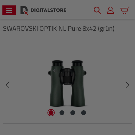
alt springen
Warenk
SWAROVSKI OPTIK
NL Pure 8x42 (grün)
Bildergalerie überspringen