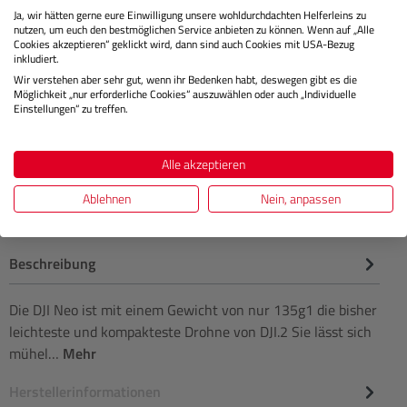
Ja, wir hätten gerne eure Einwilligung unsere wohldurchdachten Helferleins zu
nutzen, um euch den bestmöglichen Service anbieten zu können. Wenn auf „Alle
Lagernd
Cookies akzeptieren“ geklickt wird, dann sind auch Cookies mit USA-Bezug
inkludiert.
Wir verstehen aber sehr gut, wenn ihr Bedenken habt, deswegen gibt es die
Möglichkeit „nur erforderliche Cookies“ auszuwählen oder auch „Individuelle
€ 39,00
Preis
Einstellungen“ zu treffen.
Regulärer
IN DEN WARENKORB
Alle akzeptieren
Ablehnen
Nein, anpassen
Beschreibung
Die DJI Neo ist mit einem Gewicht von nur 135g1 die bisher
leichteste und kompakteste Drohne von DJI.2 Sie lässt sich
mühel…
Mehr
Herstellerinformationen