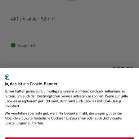
AIR UV silber (62mm)
Lagernd
€ 75,99
Preis
Regulärer
Ja, das ist ein Cookie-Banner.
IN DEN WARENKORB
Ja, wir hätten gerne eure Einwilligung unsere wohldurchdachten Helferleins zu
nutzen, um euch den bestmöglichen Service anbieten zu können. Wenn auf „Alle
Cookies akzeptieren“ geklickt wird, dann sind auch Cookies mit USA-Bezug
inkludiert.
Wir verstehen aber sehr gut, wenn ihr Bedenken habt, deswegen gibt es die
Möglichkeit „nur erforderliche Cookies“ auszuwählen oder auch „Individuelle
Beschreibung
Einstellungen“ zu treffen.
Nutzen Sie natürliches Licht, um Ihre kreativen Visionen