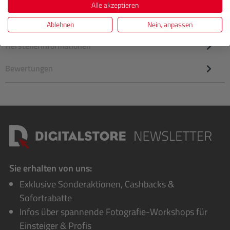
Alle akzeptieren
umzusetzen – das NIKKOR Z 35mm f/1.4 ist das
Festbrennweitenobjekti…
Mehr
Ablehnen
Nein, anpassen
Herstellerinformationen
Bewertungen
Sie erhalten von uns:
Exklusive Sonderaktionen, Cashbacks &
Sofortrabatte
Infos über spannende Fotografie-Workshops für
Einsteiger & Profis