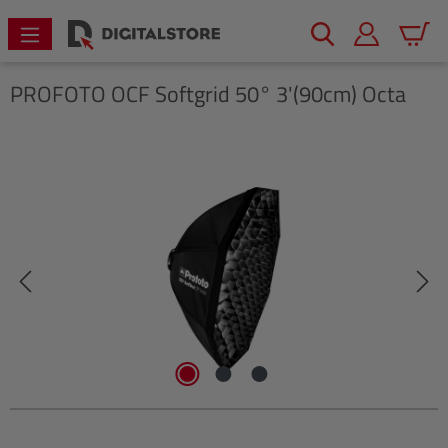
alt springen
Warenk
PROFOTO
OCF Softgrid 50° 3'(90cm) Octa
Bildergalerie überspringen