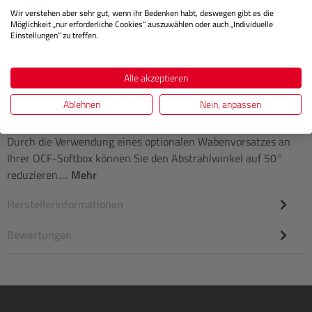
Regulärer 
Wir verstehen aber sehr gut, wenn ihr Bedenken habt, deswegen gibt es die
IN DEN WARENKORB
Möglichkeit „nur erforderliche Cookies“ auszuwählen oder auch „Individuelle
Einstellungen“ zu treffen.
Alle akzeptieren
Ablehnen
Nein, anpassen
Beschreibung
Durch die Verwendung eines optionalen Wabenvorsatzes an
Ihrer OCF-Softbox können Sie den Abstrahlwinkel auf 50°
reduzieren.…
Mehr
Herstellerinformationen
Bewertungen