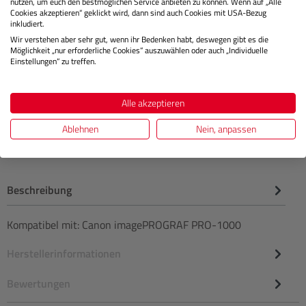
nutzen, um euch den bestmöglichen Service anbieten zu können. Wenn auf „Alle
Cookies akzeptieren“ geklickt wird, dann sind auch Cookies mit USA-Bezug
Lagernd
inkludiert.
Wir verstehen aber sehr gut, wenn ihr Bedenken habt, deswegen gibt es die
Möglichkeit „nur erforderliche Cookies“ auszuwählen oder auch „Individuelle
Einstellungen“ zu treffen.
€ 55,90
Preis
Regulärer
Alle akzeptieren
IN DEN WARENKORB
Ablehnen
Nein, anpassen
Beschreibung
Kompatibel mit: Canon imagePROGRAF PRO-1000
Herstellerinformationen
Bewertungen