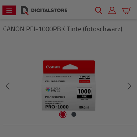
alt springen
Warenk
CANON
PFI-1000PBK Tinte (fotoschwarz)
Bildergalerie überspringen