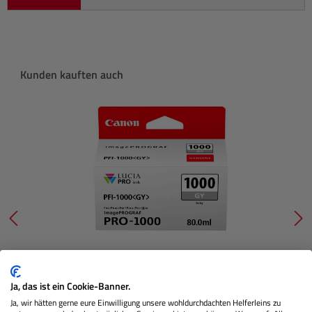
Produktgalerie überspringen
Kunden kauften auch
PFI-1000GY Tinte (grau)
Ja, das ist ein Cookie-Banner.
Ja, wir hätten gerne eure Einwilligung unsere wohldurchdachten Helferleins zu