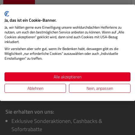
Ja, das ist ein Cookie-Banner.
Beschreibung
Ja, wir hätten gerne eure Einwilligung unsere wohldurchdachten Helferleins zu
nutzen, um euch den bestmöglichen Service anbieten zu können. Wenn auf „Alle
Cookies akzeptieren“ geklickt wird, dann sind auch Cookies mit USA-Bezug
Herstellerinformationen
inkludiert.
Wir verstehen aber sehr gut, wenn ihr Bedenken habt, deswegen gibt es die
Bewertungen
Möglichkeit „nur erforderliche Cookies“ auszuwählen oder auch „Individuelle
Einstellungen“ zu treffen.
Alle akzeptieren
Ablehnen
Nein, anpassen
Sie erhalten von uns:
Exklusive Sonderaktionen, Cashbacks &
Sofortrabatte