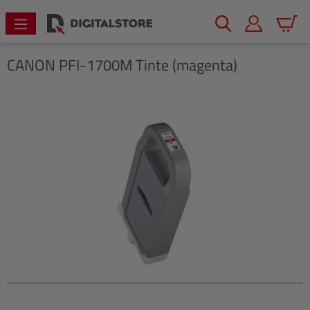
alt springen
Warenk
CANON
PFI-1700M Tinte (magenta)
Bildergalerie überspringen