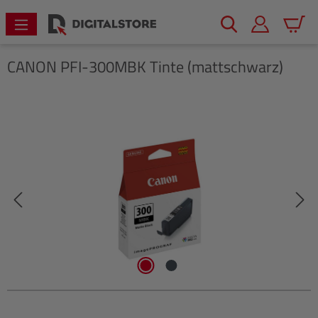
alt springen
Warenk
CANON
PFI-300MBK Tinte (mattschwarz)
Bildergalerie überspringen