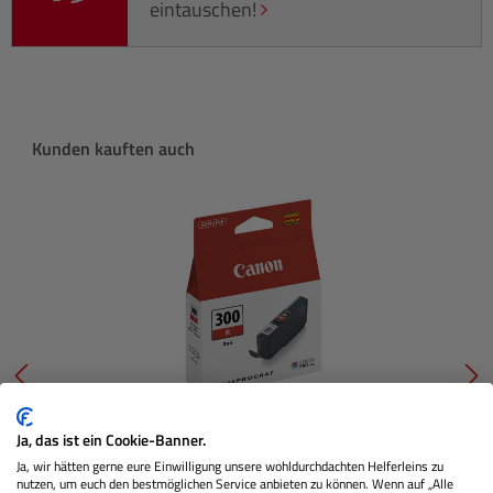
eintauschen!
Produktgalerie überspringen
Kunden kauften auch
Ja, das ist ein Cookie-Banner.
PFI-300R Tinte (rot)
Ja, wir hätten gerne eure Einwilligung unsere wohldurchdachten Helferleins zu
nutzen, um euch den bestmöglichen Service anbieten zu können. Wenn auf „Alle