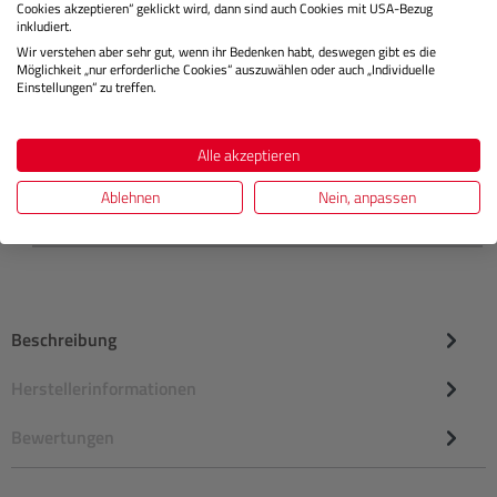
Cookies akzeptieren“ geklickt wird, dann sind auch Cookies mit USA-Bezug
inkludiert.
Wir verstehen aber sehr gut, wenn ihr Bedenken habt, deswegen gibt es die
Lagernd
Möglichkeit „nur erforderliche Cookies“ auszuwählen oder auch „Individuelle
Einstellungen“ zu treffen.
€ 18,99
Preis
Alle akzeptieren
Regulärer
Ablehnen
Nein, anpassen
IN DEN WARENKORB
Beschreibung
Herstellerinformationen
Bewertungen