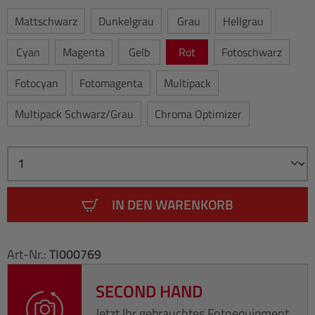
Mattschwarz
Dunkelgrau
Grau
Hellgrau
Cyan
Magenta
Gelb
Rot
Fotoschwarz
Fotocyan
Fotomagenta
Multipack
Multipack Schwarz/Grau
Chroma Optimizer
IN DEN WARENKORB
Art-Nr.:
TI000769
SECOND HAND
Jetzt Ihr gebrauchtes Fotoequipment