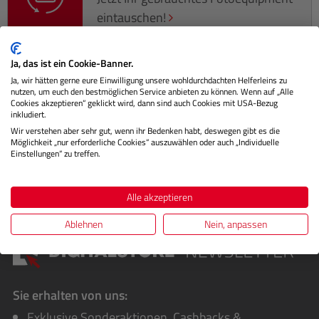
eintauschen!
Ja, das ist ein Cookie-Banner.
Ja, wir hätten gerne eure Einwilligung unsere wohldurchdachten Helferleins zu
nutzen, um euch den bestmöglichen Service anbieten zu können. Wenn auf „Alle
Beschreibung
Cookies akzeptieren“ geklickt wird, dann sind auch Cookies mit USA-Bezug
inkludiert.
Herstellerinformationen
Wir verstehen aber sehr gut, wenn ihr Bedenken habt, deswegen gibt es die
Möglichkeit „nur erforderliche Cookies“ auszuwählen oder auch „Individuelle
Einstellungen“ zu treffen.
Bewertungen
Alle akzeptieren
Ablehnen
Nein, anpassen
Sie erhalten von uns:
Exklusive Sonderaktionen, Cashbacks &