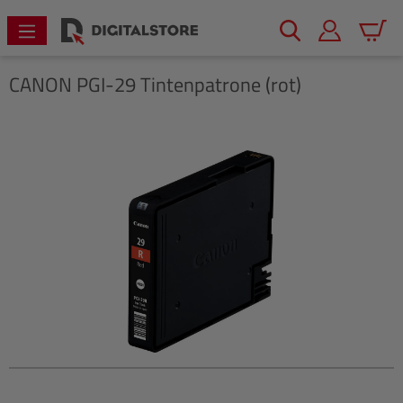
alt springen
Warenk
CANON
PGI-29 Tintenpatrone (rot)
Bildergalerie überspringen