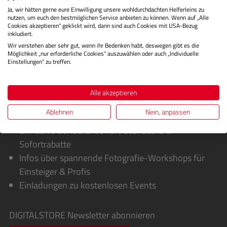
Ja, wir hätten gerne eure Einwilligung unsere wohldurchdachten Helferleins zu
Bewertungen
nutzen, um euch den bestmöglichen Service anbieten zu können. Wenn auf „Alle
Cookies akzeptieren“ geklickt wird, dann sind auch Cookies mit USA-Bezug
inkludiert.
Wir verstehen aber sehr gut, wenn ihr Bedenken habt, deswegen gibt es die
Möglichkeit „nur erforderliche Cookies“ auszuwählen oder auch „Individuelle
Einstellungen“ zu treffen.
Alle akzeptieren
Ablehnen
Nein, anpassen
Sie erhalten von uns:
Exklusive Sonderaktionen, Cashbacks &
Sofortrabatte
Infos über spannende Fotografie-Workshops für
Einsteiger & Profis
Einladungen zu kostenlosen Events
DIGITALSTORE
Newsletter abonnieren