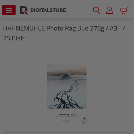
alt springen
Warenk
HAHNEMÜHLE
Photo Rag Duo 276g / A3+ /
25 Blatt
Bildergalerie überspringen