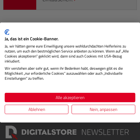
Beschreibung
Ja, das ist ein Cookie-Banner.
Ja, wir hätten gerne eure Einwilligung unsere wohldurchdachten Helferleins zu
Photo Rag ist ein beliebtes FineArt Inkjet Papier für
nutzen, um euch den bestmöglichen Service anbieten zu können. Wenn auf „Alle
hochwertige Drucke. Mit seiner weichen Haptik,
Cookies akzeptieren“ geklickt wird, dann sind auch Cookies mit USA-Bezug
inkludiert.
Filzstruktur und matten…
Mehr
Wir verstehen aber sehr gut, wenn ihr Bedenken habt, deswegen gibt es die
Möglichkeit „nur erforderliche Cookies“ auszuwählen oder auch „Individuelle
Herstellerinformationen
Einstellungen“ zu treffen.
Bewertungen
Alle akzeptieren
Ablehnen
Nein, anpassen