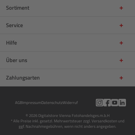
Sortiment
Service
Hilfe
Über uns
Zahlungsarten
AGB
Impressum
Datenschutz
Widerruf
© 2026 Digitalstore Vienna Fotohandelsges.m.b.H
* Alle Preise inkl. gesetzl. Mehrwertsteuer zzgl. Versandkosten und
ggf. Nachnahmegebühren, wenn nicht anders angegeben.