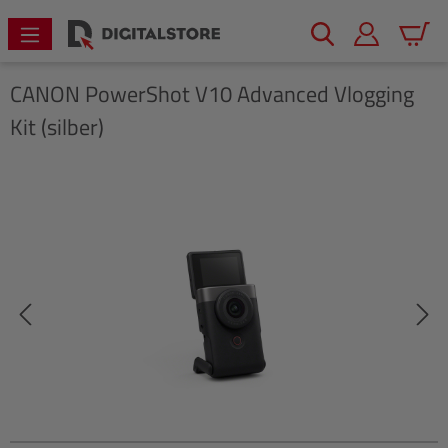
alt springen
Warenk
CANON
PowerShot V10 Advanced Vlogging
Kit (silber)
Bildergalerie überspringen