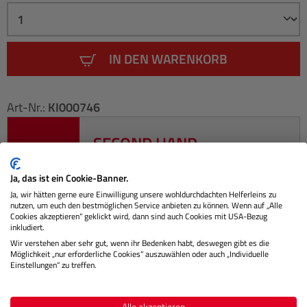
IN DEN WARENKORB
Art-Nr.:
KI000746
SECOND HAND
Jetzt Ihr gebrauchtes Fotoequipment
Ja, das ist ein Cookie-Banner.
eintauschen!
Ja, wir hätten gerne eure Einwilligung unsere wohldurchdachten Helferleins zu
nutzen, um euch den bestmöglichen Service anbieten zu können. Wenn auf „Alle
Cookies akzeptieren“ geklickt wird, dann sind auch Cookies mit USA-Bezug
inkludiert.
Wir verstehen aber sehr gut, wenn ihr Bedenken habt, deswegen gibt es die
Möglichkeit „nur erforderliche Cookies“ auszuwählen oder auch „Individuelle
Beschreibung
Einstellungen“ zu treffen.
Die PowerShot V10 ist eine fantastische All-in-One-
Alle akzeptieren