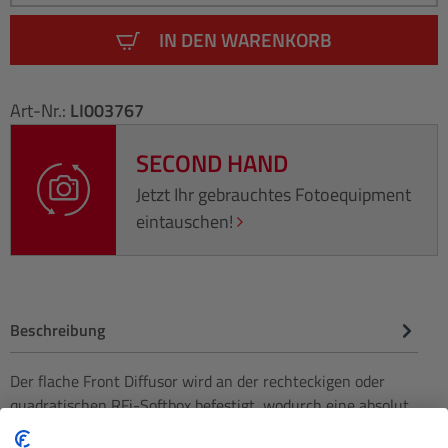
IN DEN WARENKORB
Art-Nr.:
LI003767
SECOND HAND
Jetzt Ihr gebrauchtes Fotoequipment
eintauschen!
Beschreibung
Der flache Front Diffusor wird an der rechteckigen oder
quadratischen RFi-Softbox befestigt, wodurch eine absolut
ebene Ober…
Mehr