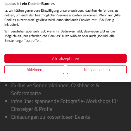
Ja, das ist ein Cookie-Banner.
Herstellerinformationen
Ja, wir hätten gerne eure Einwilligung unsere wohldurchdachten Helferleins zu
nutzen, um euch den bestmöglichen Service anbieten zu können. Wenn auf „Alle
Bewertungen
Cookies akzeptieren“ geklickt wird, dann sind auch Cookies mit USA-Bezug
inkludiert.
Wir verstehen aber sehr gut, wenn ihr Bedenken habt, deswegen gibt es die
Möglichkeit „nur erforderliche Cookies“ auszuwählen oder auch „Individuelle
Einstellungen“ zu treffen.
Alle akzeptieren
Ablehnen
Nein, anpassen
Sie erhalten von uns:
Exklusive Sonderaktionen, Cashbacks &
Sofortrabatte
Infos über spannende Fotografie-Workshops für
Einsteiger & Profis
Einladungen zu kostenlosen Events