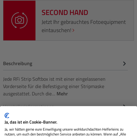
SECOND HAND
Jetzt Ihr gebrauchtes Fotoequipment
eintauschen!
Beschreibung
Jede RFi Strip Softbox ist mit einer eingelassenen
Vorderseite für die Befestigung einer Stripmaske
ausgestattet. Durch die…
Mehr
Herstellerinformationen
Bewertungen
Ja, das ist ein Cookie-Banner.
Ja, wir hätten gerne eure Einwilligung unsere wohldurchdachten Helferleins zu
nutzen, um euch den bestmöglichen Service anbieten zu können. Wenn auf „Alle