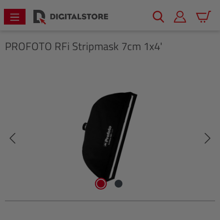
alt springen
Warenk
PROFOTO
RFi Stripmask 7cm 1x4'
Bildergalerie überspringen