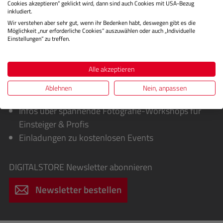
Cookies akzeptieren“ geklickt wird, dann sind auch Cookies mit USA-Bezug
inkludiert.
Wir verstehen aber sehr gut, wenn ihr Bedenken habt, deswegen gibt es die
Möglichkeit „nur erforderliche Cookies“ auszuwählen oder auch „Individuelle
Einstellungen“ zu treffen.
Sie erhalten von uns:
Alle akzeptieren
Exklusive Sonderaktionen, Cashbacks &
Ablehnen
Nein, anpassen
Sofortrabatte
Infos über spannende Fotografie-Workshops für
Einsteiger & Profis
Einladungen zu kostenlosen Events
DIGITALSTORE
Newsletter abonnieren
Newsletter bestellen