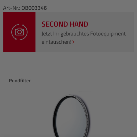
Art-Nr.:
OB003346
SECOND HAND
Jetzt Ihr gebrauchtes Fotoequipment
eintauschen!
Produktgalerie überspringen
Rundfilter