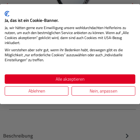
Ja, das ist ein Cookie-Banner.
Ja, wir hätten gerne eure Einwilligung unsere wohldurchdachten Helferleins zu
AIR UV silber (62mm)
nutzen, um euch den bestmöglichen Service anbieten zu können. Wenn auf „Alle
Cookies akzeptieren“ geklickt wird, dann sind auch Cookies mit USA-Bezug
inkludiert.
Wir verstehen aber sehr gut, wenn ihr Bedenken habt, deswegen gibt es die
Möglichkeit „nur erforderliche Cookies“ auszuwählen oder auch „Individuelle
Lagernd
Einstellungen“ zu treffen.
Alle akzeptieren
€ 75,99
Preis
Regulärer
Ablehnen
Nein, anpassen
IN DEN WARENKORB
Beschreibung