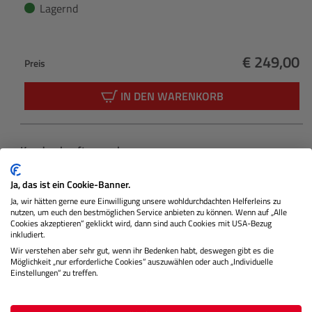
Lagernd
€ 249,00
Preis
Regulärer 
IN DEN WARENKORB
Produktgalerie überspringen
Kunden kauften auch
Ja, das ist ein Cookie-Banner.
Ja, wir hätten gerne eure Einwilligung unsere wohldurchdachten Helferleins zu
nutzen, um euch den bestmöglichen Service anbieten zu können. Wenn auf „Alle
Cookies akzeptieren“ geklickt wird, dann sind auch Cookies mit USA-Bezug
inkludiert.
Wir verstehen aber sehr gut, wenn ihr Bedenken habt, deswegen gibt es die
Möglichkeit „nur erforderliche Cookies“ auszuwählen oder auch „Individuelle
Einstellungen“ zu treffen.