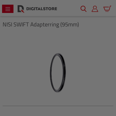
alt springen
Warenk
NISI
SWIFT Adapterring (95mm)
Bildergalerie überspringen