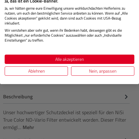
Ja, das ist ein Cookie-Banner.
Ja, wir hätten gerne eure Einwilligung unsere wohldurchdachten Helferleins zu
nutzen, um euch den bestmöglichen Service anbieten zu können. Wenn auf „Alle
Lagernd
Cookies akzeptieren“ geklickt wird, dann sind auch Cookies mit USA-Bezug
inkludiert.
Wir verstehen aber sehr gut, wenn ihr Bedenken habt, deswegen gibt es die
Möglichkeit „nur erforderliche Cookies“ auszuwählen oder auch „Individuelle
Einstellungen“ zu treffen.
€ 159,00
Preis
Regulärer 
IN DEN WARENKORB
Alle akzeptieren
Ablehnen
Nein, anpassen
Beschreibung
Unser hochwertiger Schutzdeckel ist speziell für den NiSi
True Color ND-Vario Filter entwickelt worden. Dieser Filter
ermögl…
Mehr