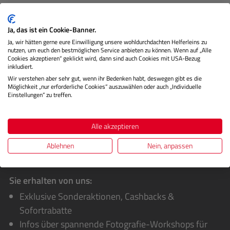
Der Schutzfilter mit einem Durchmesser von 49 mm
schützt das Objektiv vor Staub und Schmutz. Die Super-
Ja, das ist ein Cookie-Banner.
EBC-Beschichtung (Ele…
Mehr
Ja, wir hätten gerne eure Einwilligung unsere wohldurchdachten Helferleins zu
nutzen, um euch den bestmöglichen Service anbieten zu können. Wenn auf „Alle
Herstellerinformationen
Cookies akzeptieren“ geklickt wird, dann sind auch Cookies mit USA-Bezug
inkludiert.
Wir verstehen aber sehr gut, wenn ihr Bedenken habt, deswegen gibt es die
Bewertungen
Möglichkeit „nur erforderliche Cookies“ auszuwählen oder auch „Individuelle
Einstellungen“ zu treffen.
Alle akzeptieren
Ablehnen
Nein, anpassen
Sie erhalten von uns:
Exklusive Sonderaktionen, Cashbacks &
Sofortrabatte
Infos über spannende Fotografie-Workshops für