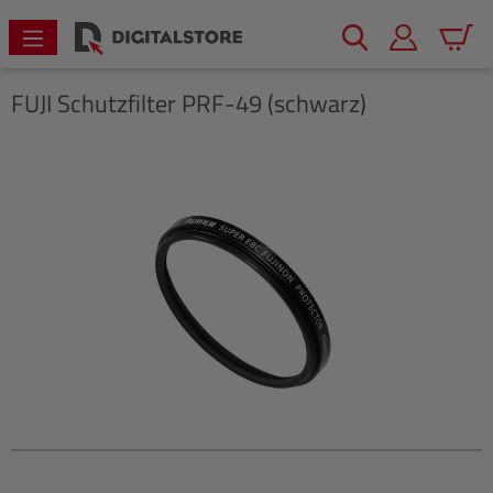
alt springen
Warenk
FUJI
Schutzfilter PRF-49 (schwarz)
Bildergalerie überspringen