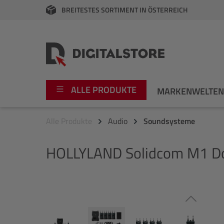
BREITESTES SORTIMENT IN ÖSTERREICH
springen
Zur Hauptnavigation springen
ALLE PRODUKTE
MARKENWELTE
Alle Produkte
Audio
Soundsysteme
Foto
Canon
HOLLYLAND
Solidcom M1 D
Video
Fujifilm
Audio
Leica Boutique
Bildergalerie überspringen
Apple
Nikon