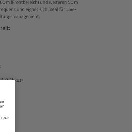
00 m (Frontbereich) und weiteren 50 m
requenz und eignet sich ideal für Live-
taltungsmanagement.
reit:
g
 & 8 Akkus)
 um
en“
t „nur