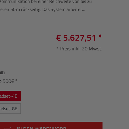
 Kommunikation bei einer Reichweite von bis zu
eren 50 m rückseitig. Das System arbeitet...
€ 5.627,51 *
* Preis inkl. 20 Mwst.
fen
b 500€ *
adset-4B
adset-8B
IN DEN WARENKORB