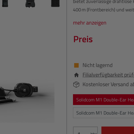
bietet zuverlässige drahtlose
400 m (Frontbereich) und weit
mehr anzeigen
Preis
Nicht lagernd
Filialverfügbarkeit prü
Kostenloser Versand a
Solidcom M1 Double-Ear He
Solidcom M1 Double-Ear He