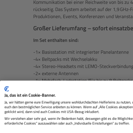
Kommunikation bei einer Reichweite von bis zu 4
rückseitig. Das System arbeitet auf der 1,9 GHz-F
Produktionen, Events, Konferenzen und Verans
Großer Lieferumfang – sofort einsatzbe
Im Set enthalten sind:
-1× Basisstation mit integrierter Panelantenne
-4× Beltpacks mit Wechselakku
-4× Stereo-Headsets mit LEMO-Steckverbindun
-2× externe Antennen
-1× Mehrfach-Ladestation (für bis zu 8 Beltpacks
-8× Akkus
-1× RJ45-auf-XLR-Adapterkabel (5 m)
Ja, das ist ein Cookie-Banner.
-1× PoE-Adapter mit Netzteil
Ja, wir hätten gerne eure Einwilligung unsere wohldurchdachten Helferleins zu nutzen,
euch den bestmöglichen Service anbieten zu können. Wenn auf „Alle Cookies akzeptier
-1× USB-Adapterkabel
geklickt wird, dann sind auch Cookies mit USA-Bezug inkludiert.
-1× 3/8“-Stativflansch
Wir verstehen aber sehr gut, wenn ihr Bedenken habt, deswegen gibt es die Möglichkei
-4× Lanyards
erforderliche Cookies“ auszuwählen oder auch „Individuelle Einstellungen“ zu treffen.
-1× robuster Trolley-Transportkoffer