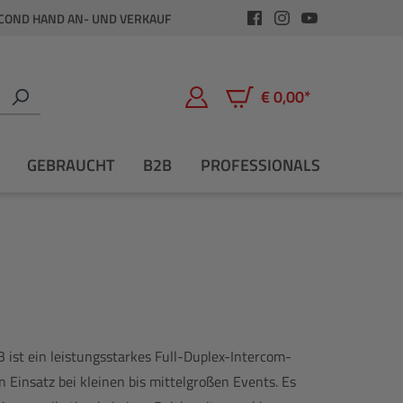
COND HAND AN- UND VERKAUF
€ 0,00*
Warenkorb enthält 0 Positio
GEBRAUCHT
B2B
PROFESSIONALS
 ist ein leistungsstarkes Full-Duplex-Intercom-
n Einsatz bei kleinen bis mittelgroßen Events. Es