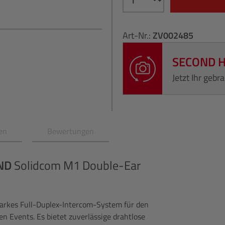
Art-Nr.:
ZV002485
SECOND 
Jetzt Ihr geb
en
Bewertungen
ND
Solidcom M1 Double-Ear
tarkes Full-Duplex-Intercom-System für den
ßen Events. Es bietet zuverlässige drahtlose