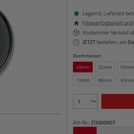
Lagernd, Lieferzeit bet
Filialverfügbarkeit prü
Kostenloser Versand a
JETZT
bestellen, am
Di
Durchmesser:
49mm
52mm
55mm
72mm
86mm
95mm
Art-Nr.:
ZO000907