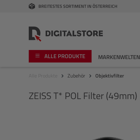
BREITESTES SORTIMENT IN ÖSTERREICH
springen
Zur Hauptnavigation springen
ALLE PRODUKTE
MARKENWELTE
Alle Produkte
Zubehör
Objektivfilter
Foto
Canon
ZEISS
T* POL Filter (49mm)
Video
Fujifilm
Audio
Leica Boutique
Bildergalerie überspringen
Apple
Nikon