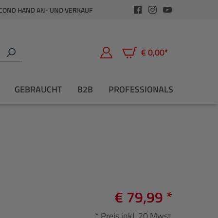
COND HAND AN- UND VERKAUF
€ 0,00*
Warenkorb enthält 0 Positio
GEBRAUCHT
B2B
PROFESSIONALS
€ 79,99 *
* Preis inkl. 20 Mwst.