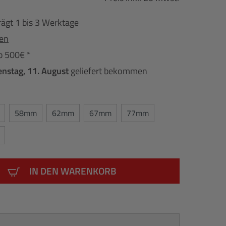
rägt 1 bis 3 Werktage
fen
b 500€ *
enstag, 11. August
geliefert bekommen
58mm
62mm
67mm
77mm
IN DEN WARENKORB