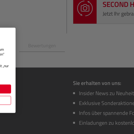
SECOND 
Jetzt Ihr geb
en
Bewertungen
 um
en“
t „nur
Sie erhalten von uns:
Insider News zu Neuhei
Exklusive Sonderaktione
Infos über spannende Fo
Einladungen zu kostenl