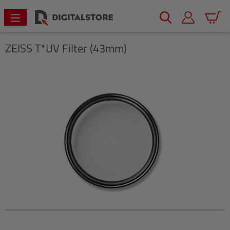
alt springen
Warenk
ZEISS
T*UV Filter (43mm)
Bildergalerie überspringen