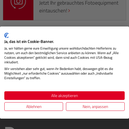
Jetzt Ihr gebrauchtes Fotoequipment
eintauschen!
Beschreibung
Ja, das ist ein Cookie-Banner.
Ja, wir hätten gerne eure Einwilligung unsere wohldurchdachten Helferleins zu
nutzen, um euch den bestmöglichen Service anbieten zu können. Wenn auf „Alle
Der UV-Filter von Carl Zeiss lässt nur das gewünschte Licht
Cookies akzeptieren“ geklickt wird, dann sind auch Cookies mit USA-Bezug
inkludiert.
durch und blockt die erhöhte UV-Strahlung ab, die
Wir verstehen aber sehr gut, wenn ihr Bedenken habt, deswegen gibt es die
besonders in d…
Mehr
Möglichkeit „nur erforderliche Cookies“ auszuwählen oder auch „Individuelle
Einstellungen“ zu treffen.
Herstellerinformationen
Bewertungen
Alle akzeptieren
Ablehnen
Nein, anpassen