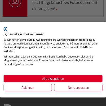
Jetzt Ihr gebrauchtes Fotoequipment
eintauschen!
Beschreibung
Ja, das ist ein Cookie-Banner.
Ja, wir hätten gerne eure Einwilligung unsere wohldurchdachten Helferleins zu
nutzen, um euch den bestmöglichen Service anbieten zu können. Wenn auf „Alle
Der UV-Filter von Carl Zeiss lässt nur das gewünschte Licht
Cookies akzeptieren“ geklickt wird, dann sind auch Cookies mit USA-Bezug
inkludiert.
durch und blockt die erhöhte UV-Strahlung ab, die
Wir verstehen aber sehr gut, wenn ihr Bedenken habt, deswegen gibt es die
besonders in d…
Mehr
Möglichkeit „nur erforderliche Cookies“ auszuwählen oder auch „Individuelle
Einstellungen“ zu treffen.
Herstellerinformationen
Bewertungen
Alle akzeptieren
Ablehnen
Nein, anpassen