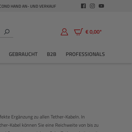
COND HAND AN- UND VERKAUF
€ 0,00*
Warenkorb enthält 0 Positio
GEBRAUCHT
B2B
PROFESSIONALS
rfekte Ergänzung zu allen Tether-Kabeln. In
er-Kabel können Sie eine Reichweite von bis zu