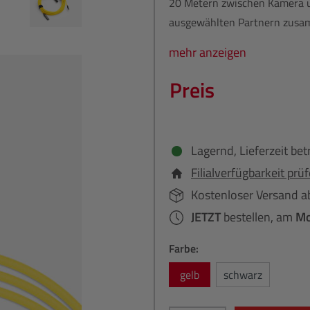
20 Metern zwischen Kamera un
ausgewählten Partnern zusamme
mehr anzeigen
Preis
Lagernd, Lieferzeit bet
Filialverfügbarkeit prü
Kostenloser Versand a
JETZT
bestellen, am
Mo
Farbe:
gelb
schwarz