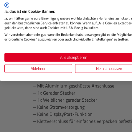
dem 10M-Tether-Kabel können Sie eine Reichwei
und Computer erreichen. CobraTether arbeitet m
Ja, das ist ein Cookie-Banner.
Kabel im Einsatz testen und sicherstellen, dass 
Ja, wir hätten gerne eure Einwilligung unsere wohldurchdachten Helferleins zu nutzen,
die Leistung liefern, die jeder erwartet.
euch den bestmöglichen Service anbieten zu können. Wenn auf „Alle Cookies akzeptier
geklickt wird, dann sind auch Cookies mit USA-Bezug inkludiert.
Wir empfehlen, das Kabel mit der neuesten Firm
Wir verstehen aber sehr gut, wenn ihr Bedenken habt, deswegen gibt es die Möglichkei
erforderliche Cookies“ auszuwählen oder auch „Individuelle Einstellungen“ zu treffen.
verwenden, um die maximale Leistung zu erzielen
Spezifikationen:
Alle akzeptieren
– USB-C 3.2
Ablehnen
Nein, anpassen
– Datenübertragung bis zu 5 Gbit/s
– Unidirektional
– Mit Aluminium geschützte Anschlüsse
– 1x Gerader Stecker
– 1x Weiblicher gerader Stecker
– Keine Stromversorgung
– Keine DisplayPort-Funktion
– Klettverschluss für einfaches Verpacken befest