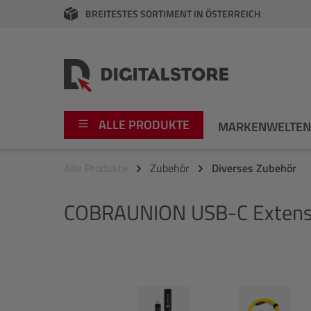
BREITESTES SORTIMENT IN ÖSTERREICH
springen
Zur Hauptnavigation springen
ALLE PRODUKTE
MARKENWELTE
Alle Produkte
Zubehör
Diverses Zubehör
Foto
Canon
COBRAUNION
USB-C Extensi
Video
Fujifilm
Audio
Leica Boutique
Bildergalerie überspringen
Apple
Nikon