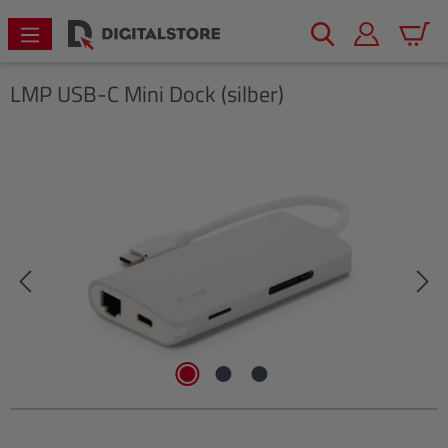
alt springen
Warenk
LMP
USB-C Mini Dock (silber)
Bildergalerie überspringen