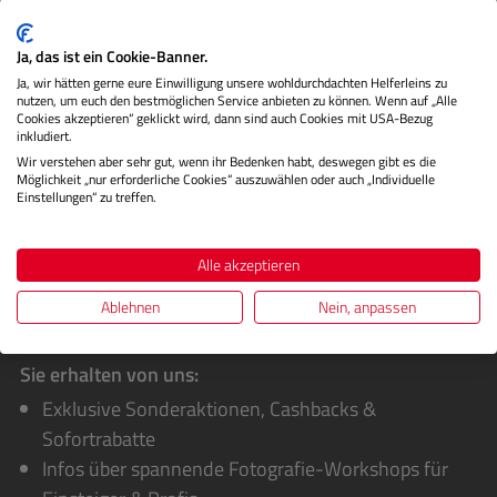
Beschreibung
Ja, das ist ein Cookie-Banner.
Das LMP USB-C Mini-Dock kann als digitale Version eines
Ja, wir hätten gerne eure Einwilligung unsere wohldurchdachten Helferleins zu
"Schweizer Taschenmessers" bezeichnet werden, wenn es
nutzen, um euch den bestmöglichen Service anbieten zu können. Wenn auf „Alle
um Vielseitigk…
Mehr
Cookies akzeptieren“ geklickt wird, dann sind auch Cookies mit USA-Bezug
inkludiert.
Bewertungen
Wir verstehen aber sehr gut, wenn ihr Bedenken habt, deswegen gibt es die
Möglichkeit „nur erforderliche Cookies“ auszuwählen oder auch „Individuelle
Einstellungen“ zu treffen.
Alle akzeptieren
Ablehnen
Nein, anpassen
Sie erhalten von uns:
Exklusive Sonderaktionen, Cashbacks &
Sofortrabatte
Infos über spannende Fotografie-Workshops für