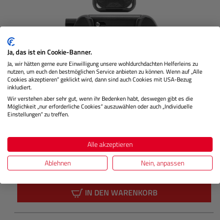
Ja, das ist ein Cookie-Banner.
Ja, wir hätten gerne eure Einwilligung unsere wohldurchdachten Helferleins zu
nutzen, um euch den bestmöglichen Service anbieten zu können. Wenn auf „Alle
Cookies akzeptieren“ geklickt wird, dann sind auch Cookies mit USA-Bezug
inkludiert.
Capture Camera Clip v3 inkl. Platte (Schwarz)
Wir verstehen aber sehr gut, wenn ihr Bedenken habt, deswegen gibt es die
Möglichkeit „nur erforderliche Cookies“ auszuwählen oder auch „Individuelle
Einstellungen“ zu treffen.
Lagernd
Alle akzeptieren
Ablehnen
Nein, anpassen
€ 79,99
Preis
Regulärer
IN DEN WARENKORB