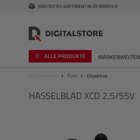
BREITESTES SORTIMENT IN ÖSTERREICH
springen
Zur Hauptnavigation springen
ALLE PRODUKTE
MARKENWELTE
Alle Produkte
Foto
Objektive
Foto
Canon
HASSELBLAD
XCD 2,5/55V
Video
Fujifilm
Audio
Leica Boutique
Bildergalerie überspringen
Apple
Nikon