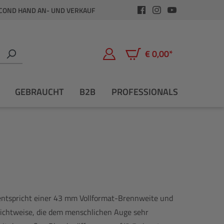
COND HAND AN- UND VERKAUF
€ 0,00*
Warenkorb enthält 0 Positio
GEBRAUCHT
B2B
PROFESSIONALS
entspricht einer 43 mm Vollformat-Brennweite und
 Sichtweise, die dem menschlichen Auge sehr