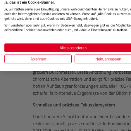
Ja, das ist ein Cookie-Banner.
damit eine natürliche Sichtweise, die dem mens
Ja, wir hätten gerne eure Einwilligung unsere wohldurchdachten Helferleins zu nutzen,
Kombination mit der großen Blendenöffnung von f
euch den bestmöglichen Service anbieten zu können. Wenn auf „Alle Cookies akzeptier
geklickt wird, dann sind auch Cookies mit USA-Bezug inkludiert.
dokumentarische Fotografie, Porträts in ganzer o
Wir verstehen aber sehr gut, wenn ihr Bedenken habt, deswegen gibt es die Möglichkei
Alltagsaufnahmen. Die Blendenlamellen des Zent
erforderliche Cookies“ auszuwählen oder auch „Individuelle Einstellungen“ zu treffen.
typischen achtzackigen Sterneneffekt von Hassel
Exzellente Abbildungsleistung mit präziser Opti
Alle akzeptieren
Die optische Konstruktion umfasst neun Element
Ablehnen
Nein, anpassen
asphärische Linsen, ein ED-Element sowie ein spe
großem Durchmesser. Diese Anordnung verbessert 
chromatische Aberration und sorgt für präzise Fa
hohen Auflösungsanforderungen aktueller 100-M
scharfe, farbintensive Ergebnisse von der Bildmi
Schnelles und präzises Fokussiersystem
Dank linearem Schrittmotor und einer besonders 
reaktionsschnell, präzise und leise. In Kombinat
X2D 100C erreicht das XCD 2,5/55V schnell die F