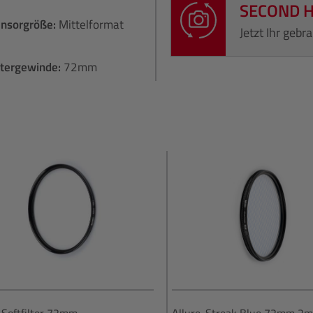
SECOND 
ensorgröße:
Mittelformat
Jetzt Ihr geb
ltergewinde:
72mm
 Softfilter 72mm
Allure-Streak Blue 72mm 2