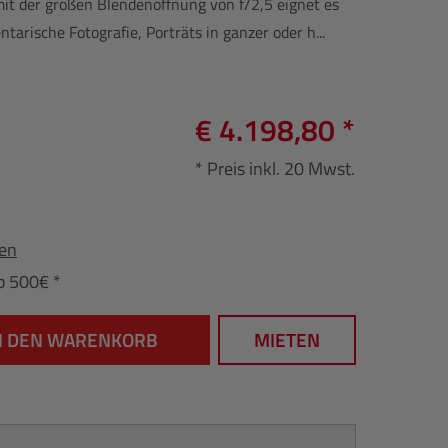
t der großen Blendenöffnung von f/2,5 eignet es
arische Fotografie, Porträts in ganzer oder h...
€ 4.198,80 *
* Preis inkl. 20 Mwst.
fen
b 500€ *
N DEN WARENKORB
MIETEN