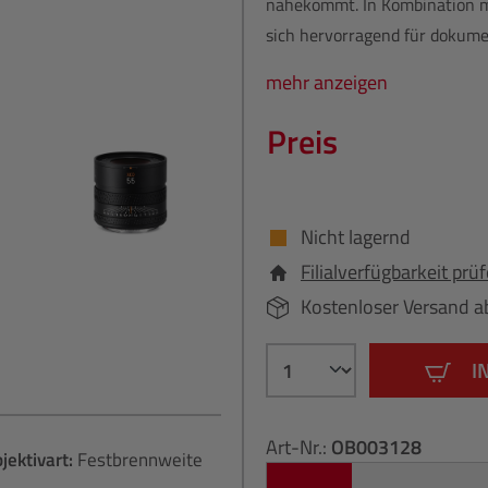
nahekommt. In Kombination mi
sich hervorragend für dokument
mehr anzeigen
Preis
Nicht lagernd
Filialverfügbarkeit prü
Kostenloser Versand a
I
Art-Nr.:
OB003128
jektivart:
Festbrennweite