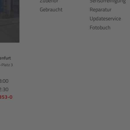
Zubehör
Sensorreinigung
Gebraucht
Reparatur
Updateservice
Fotobuch
enfurt
-Platz 3
8:00
2:30
 353-0