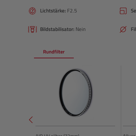
Lichtstärke:
F2.5
S
Bildstabilisator:
Nein
Fi
Rundfilter
Produktgalerie überspringen
AIR UV silber (72mm)
Allure