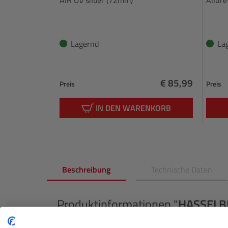
Lagernd
La
€ 85,99
Preis
Preis
Regulärer Preis:
IN DEN WARENKORB
Beschreibung
Technische Daten
Produktinformationen "
HASSELB
Das Hasselblad XCD 2,5/55V entspricht einer 43