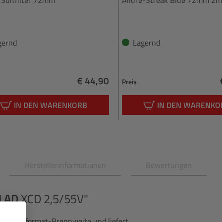
gernd
Lagernd
€ 44,90
Preis
Regulärer Preis:
IN DEN WARENKORB
IN DEN WARENKO
Herstellerinformationen
Bewertungen
LAD
XCD 2,5/55V"
 mm Vollformat-Brennweite und liefert