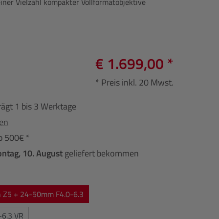
iner Vielzahl kompakter Vollformatobjektive
€ 1.699,00 *
* Preis inkl. 20 Mwst.
rägt 1 bis 3 Werktage
fen
b 500€ *
ntag, 10. August
geliefert bekommen
n Z5 + 24-50mm F4.0-6.3
-6.3 VR