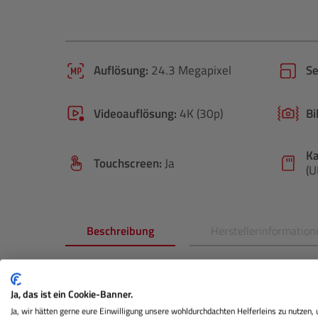
Auflösung:
24.3 Megapixel
S
Videoauflösung:
4K (30p)
Bi
Ka
Touchscreen:
Ja
(U
Beschreibung
Herstellerinformation
Produktinformationen "
NIKON
Z5
Ja, das ist ein Cookie-Banner.
Tauchen Sie ein in die Faszination der Vollformat
Ja, wir hätten gerne eure Einwilligung unsere wohldurchdachten Helferleins zu nutzen,