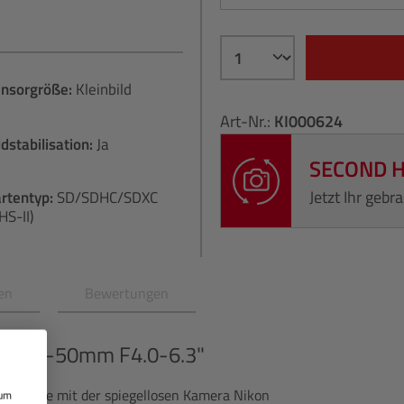
ensorgröße:
Kleinbild
Art-Nr.:
KI000624
ldstabilisation:
Ja
SECOND 
Jetzt Ihr geb
rtentyp:
SD/​SDHC/​SDXC
HS-II)
en
Bewertungen
 + 24-50mm F4.0-6.3"
fotografie mit der spiegellosen Kamera Nikon
 um