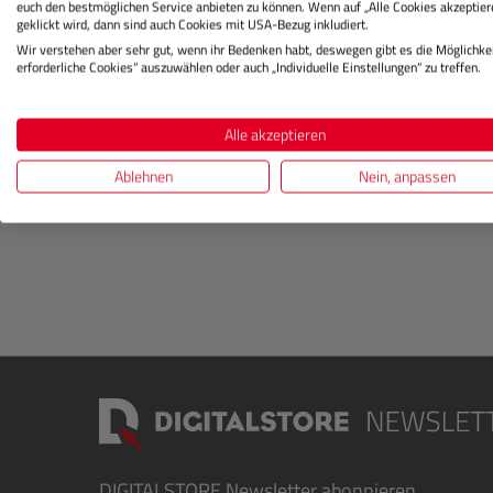
euch den bestmöglichen Service anbieten zu können. Wenn auf „Alle Cookies akzeptier
Z 5. Diese Kamera ist nicht nur robust und leich
geklickt wird, dann sind auch Cookies mit USA-Bezug inkludiert.
einer Vielzahl kompakter Vollformatobjektive kom
Wir verstehen aber sehr gut, wenn ihr Bedenken habt, deswegen gibt es die Möglichkei
beeindruckende Bildqualität auf höchstem Niveau
erforderliche Cookies“ auszuwählen oder auch „Individuelle Einstellungen“ zu treffen.
erleben.
Alle akzeptieren
Die Kamera ist mit einem 24,3-Megapixel-Sensor 
Bilder mit hoher Detailtreue und dynamischem Ko
Ablehnen
Nein, anpassen
DIGITALSTORE
Newsletter abonnieren