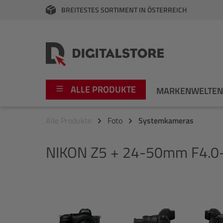
BREITESTES SORTIMENT IN ÖSTERREICH
springen
Zur Hauptnavigation springen
ALLE PRODUKTE
MARKENWELTE
Alle Produkte
Foto
Systemkameras
Foto
Canon
NIKON
Z5 + 24-50mm F4.0-
Video
Fujifilm
Audio
Leica Boutique
Bildergalerie überspringen
Apple
Nikon