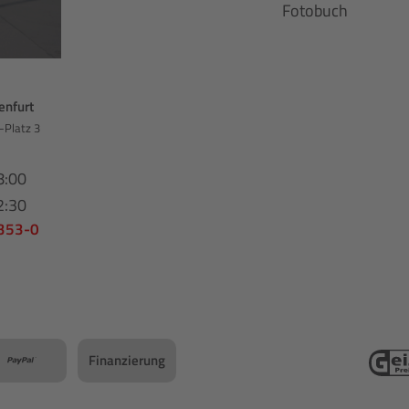
Fotobuch
enfurt
-Platz 3
8:00
2:30
 353-0
Finanzierung