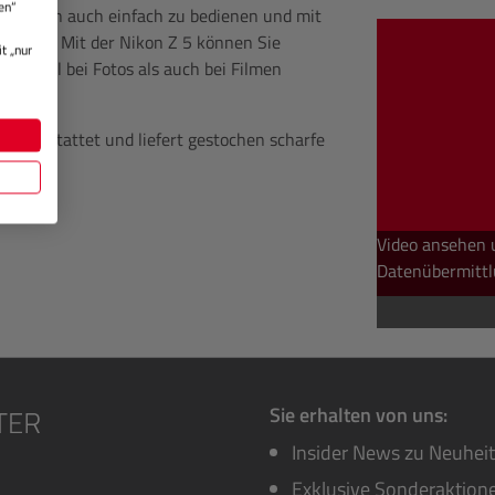
en“
t, sondern auch einfach zu bedienen und mit
patibel. Mit der Nikon Z 5 können Sie
t „nur
 sowohl bei Fotos als auch bei Filmen
ausgestattet und liefert gestochen scharfe
ntrast.
Video ansehen 
Datenübermittl
Sie erhalten von uns:
Insider News zu Neuhei
Exklusive Sonderaktione