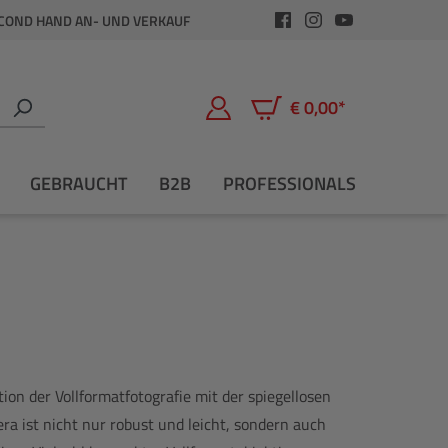
COND HAND AN- UND VERKAUF
€ 0,00*
Warenkorb enthält 0 Positio
GEBRAUCHT
B2B
PROFESSIONALS
tion der Vollformatfotografie mit der spiegellosen
a ist nicht nur robust und leicht, sondern auch