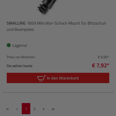
SMALLRIG
1859 Mikrofon-Schock-Mount für Blitzschuh
und Boompoles
Lagernd
Preis vor Aktionen:
€ 9,90*
€ 7,92*
Sie zahlen heute
In den Warenkorb
Seite
Seite
1
2