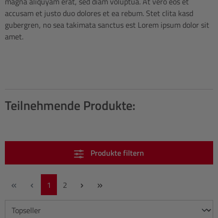
magna aliquyam erat, sed diam voluptua. At vero eos et
accusam et justo duo dolores et ea rebum. Stet clita kasd
gubergren, no sea takimata sanctus est Lorem ipsum dolor sit
amet.
Teilnehmende Produkte:
Produkte filtern
Seite
Seite
1
2