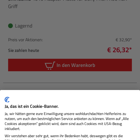
Griff
Lagernd
Preis vor Aktionen:
€ 32,90*
€ 26,32*
Sie zahlen heute
In den Warenkorb
Ja, das ist ein Cookie-Banner.
1 Aktion
Ja, wir hätten gerne eure Einwilligung unsere wohldurchdachten Helferleins zu
nutzen, um euch den bestmöglichen Service anbieten zu können. Wenn auf „Alle
Cookies akzeptieren“ geklickt wird, dann sind auch Cookies mit USA-Bezug
inkludiert.
Wir verstehen aber sehr gut, wenn ihr Bedenken habt, deswegen gibt es die