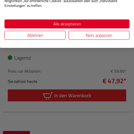
Möglichkeit „nur erforderliche Cookies“ auszuwählen oder auch „Individuelle
Einstellungen“ zu treffen.
Alle akzeptieren
SMALLRIG
2913 Wooden Mini Side Handle
Ablehnen
Nein, anpassen
Lagernd
Preis vor Aktionen:
€ 59,90*
€ 47,92*
Sie zahlen heute
In den Warenkorb