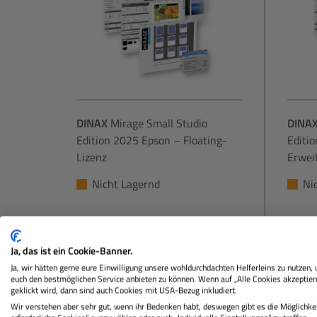
DINAX
Mirage Small Studio
DINA
Edition 2025 Epson – Floating-
Editi
Lizenz
Erwei
Nicht Lagernd
Ni
€ 190,80
Sie zahlen heute
Sie za
Ja, das ist ein Cookie-Banner.
Regulärer Preis:
Ja, wir hätten gerne eure Einwilligung unsere wohldurchdachten Helferleins zu nutzen,
In den Warenkorb
euch den bestmöglichen Service anbieten zu können. Wenn auf „Alle Cookies akzeptier
geklickt wird, dann sind auch Cookies mit USA-Bezug inkludiert.
Wir verstehen aber sehr gut, wenn ihr Bedenken habt, deswegen gibt es die Möglichkei