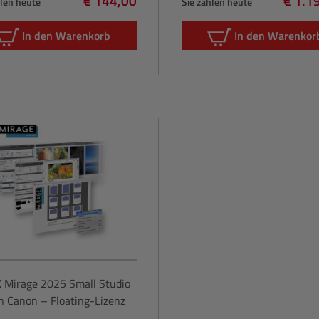
€ 144,00
€ 1.1
hlen heute
Sie zahlen heute
Regulärer Preis:
Regulä
In den Warenkorb
In den Warenkor
X
Mirage 2025 Small Studio
n Canon – Floating-Lizenz