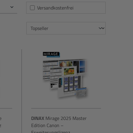
Filter hinzufügen: Versandkostenfrei
Versandkostenfrei
e
DINAX
Mirage 2025 Master
z
Edition Canon –
Erweiterungslizenz