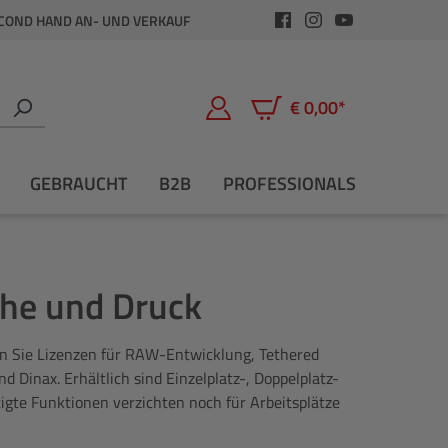
COND HAND AN- UND VERKAUF
€ 0,00*
Warenkorb enthält 0 Positio
GEBRAUCHT
B2B
PROFESSIONALS
che und Druck
fen Sie Lizenzen für RAW-Entwicklung, Tethered
inax. Erhältlich sind Einzelplatz-, Doppelplatz-
gte Funktionen verzichten noch für Arbeitsplätze