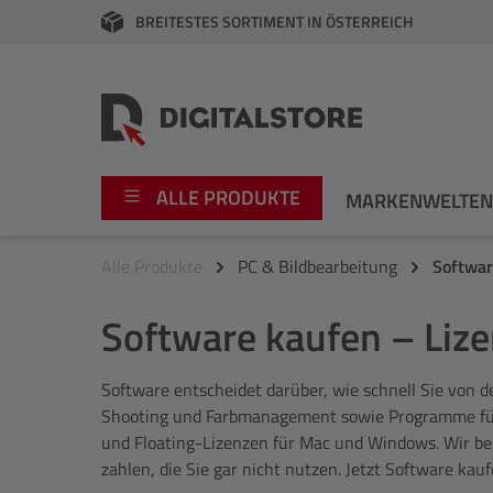
BREITESTES SORTIMENT IN ÖSTERREICH
springen
Zur Hauptnavigation springen
ALLE PRODUKTE
MARKENWELTE
Alle Produkte
PC & Bildbearbeitung
Softwa
Foto
Canon
Software kaufen – Liz
Video
Fujifilm
Software entscheidet darüber, wie schnell Sie von 
Audio
Leica Boutique
Shooting und Farbmanagement sowie Programme für de
und Floating-Lizenzen für Mac und Windows. Wir ber
Apple
Nikon
zahlen, die Sie gar nicht nutzen. Jetzt Software kauf