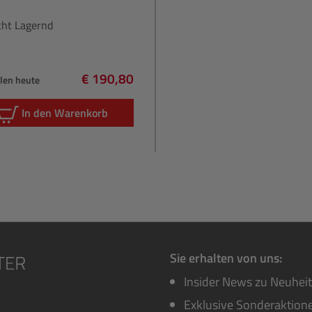
cht Lagernd
€ 190,80
hlen heute
Regulärer Preis:
In den Warenkorb
Sie erhalten von uns:
Insider News zu Neuhei
Exklusive Sonderaktione