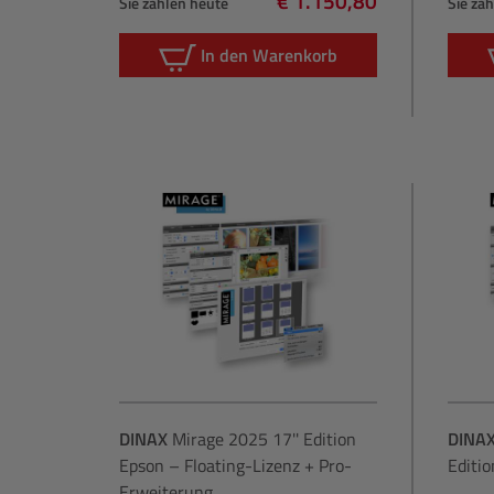
€ 1.150,80
Sie zahlen heute
Sie za
Regulärer Preis:
In den Warenkorb
DINAX
Mirage 2025 17'' Edition
DINA
Epson – Floating-Lizenz + Pro-
Editio
Erweiterung