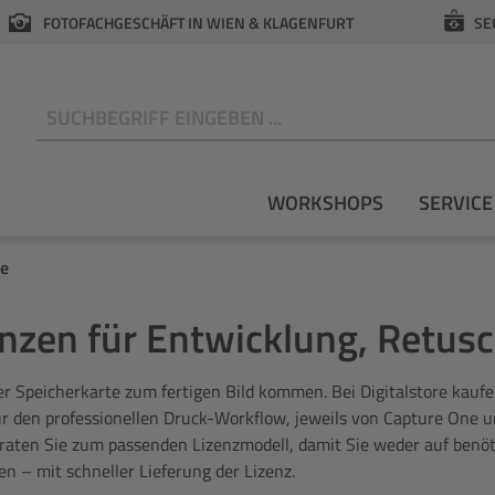
FOTOFACHGESCHÄFT IN WIEN & KLAGENFURT
SE
N
WORKSHOPS
SERVICE
re
enzen für Entwicklung, Retus
der Speicherkarte zum fertigen Bild kommen. Bei Digitalstore kau
n professionellen Druck-Workflow, jeweils von Capture One und D
aten Sie zum passenden Lizenzmodell, damit Sie weder auf benöti
en – mit schneller Lieferung der Lizenz.