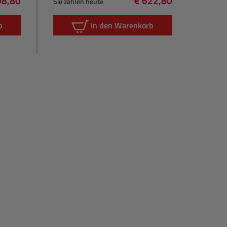
98,80
€ 622,80
Sie zahlen heute
rer Preis:
Regulärer Preis:
b
In den Warenkorb