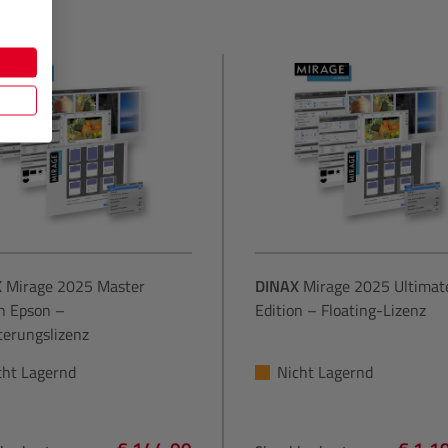
X
Mirage 2025 Master
DINAX
Mirage 2025 Ultimat
on Epson –
Edition – Floating-Lizenz
terungslizenz
cht Lagernd
Nicht Lagernd