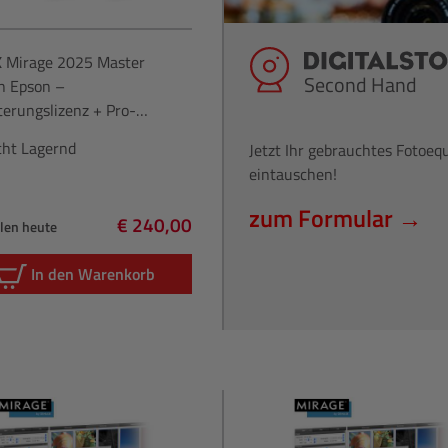
X
Mirage 2025 Master
Second Hand
on Epson –
terungslizenz + Pro-
terung
cht Lagernd
Jetzt Ihr gebrauchtes Fotoe
eintauschen!
zum Formular →
€ 240,00
hlen heute
Regulärer Preis:
In den Warenkorb