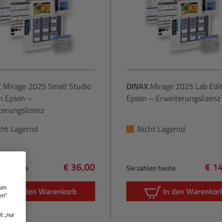
X
Mirage 2025 Small Studio
DINAX
Mirage 2025 Lab Edit
on Epson –
Epson – Erweiterungslizenz
terungslizenz
cht Lagernd
Nicht Lagernd
€ 36,00
€ 1
hlen heute
Sie zahlen heute
Regulärer Preis:
Regu
 um
In den Warenkorb
In den Warenkor
en“
t „nur