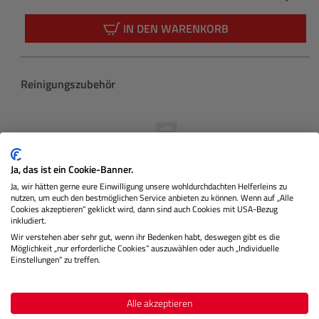
Regulärer 
IN DEN WARENKORB
Produktgalerie überspringen
Reinigungszubehör
Ja, das ist ein Cookie-Banner.
Ja, wir hätten gerne eure Einwilligung unsere wohldurchdachten Helferleins zu
nutzen, um euch den bestmöglichen Service anbieten zu können. Wenn auf „Alle
Cookies akzeptieren“ geklickt wird, dann sind auch Cookies mit USA-Bezug
inkludiert.
Wir verstehen aber sehr gut, wenn ihr Bedenken habt, deswegen gibt es die
Möglichkeit „nur erforderliche Cookies“ auszuwählen oder auch „Individuelle
Einstellungen“ zu treffen.
Cleaning Kit (Lens Pen + Power Blower)
Alle akzeptieren