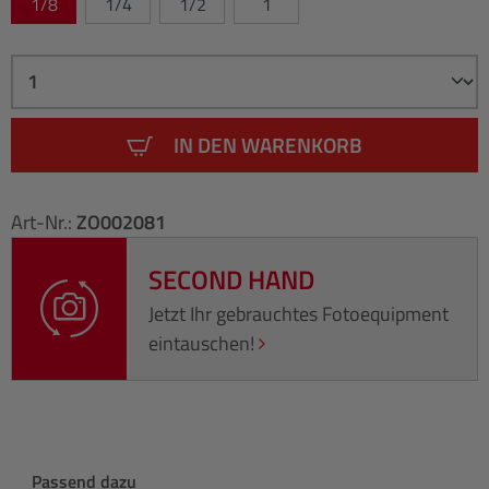
1/8
1/4
1/2
1
IN DEN WARENKORB
Art-Nr.:
ZO002081
SECOND HAND
Jetzt Ihr gebrauchtes Fotoequipment
eintauschen!
Produktgalerie überspringen
Passend dazu