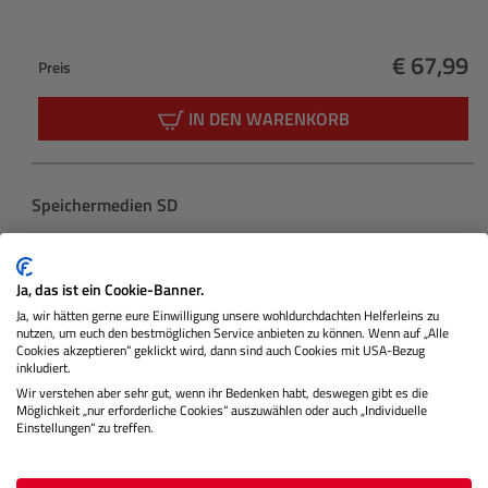
€ 67,99
Preis
Regulärer
IN DEN WARENKORB
Produktgalerie überspringen
Speichermedien SD
Ja, das ist ein Cookie-Banner.
Ja, wir hätten gerne eure Einwilligung unsere wohldurchdachten Helferleins zu
nutzen, um euch den bestmöglichen Service anbieten zu können. Wenn auf „Alle
Cookies akzeptieren“ geklickt wird, dann sind auch Cookies mit USA-Bezug
inkludiert.
Wir verstehen aber sehr gut, wenn ihr Bedenken habt, deswegen gibt es die
Möglichkeit „nur erforderliche Cookies“ auszuwählen oder auch „Individuelle
Einstellungen“ zu treffen.