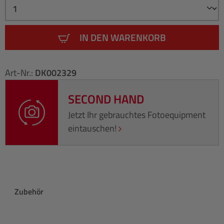
IN DEN WARENKORB
Art-Nr.:
DK002329
SECOND HAND
Jetzt Ihr gebrauchtes Fotoequipment
eintauschen!
Produktgalerie überspringen
Zubehör