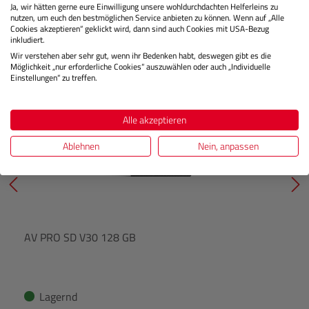
Ja, wir hätten gerne eure Einwilligung unsere wohldurchdachten Helferleins zu
nutzen, um euch den bestmöglichen Service anbieten zu können. Wenn auf „Alle
Cookies akzeptieren“ geklickt wird, dann sind auch Cookies mit USA-Bezug
inkludiert.
Produktgalerie überspringen
Speichermedien SD
Wir verstehen aber sehr gut, wenn ihr Bedenken habt, deswegen gibt es die
Möglichkeit „nur erforderliche Cookies“ auszuwählen oder auch „Individuelle
Einstellungen“ zu treffen.
Alle akzeptieren
Ablehnen
Nein, anpassen
AV PRO SD V30 128 GB
Lagernd