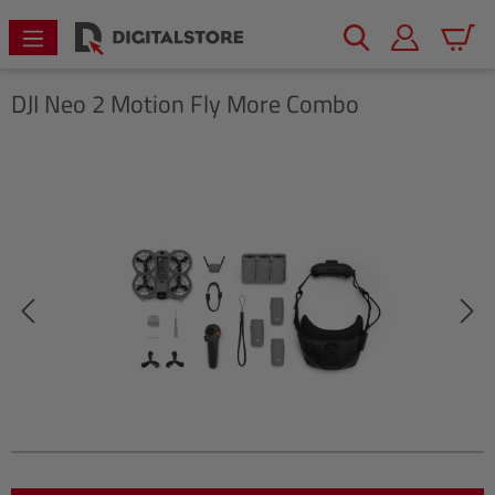
alt springen
Warenk
DJI
Neo 2 Motion Fly More Combo
Bildergalerie überspringen