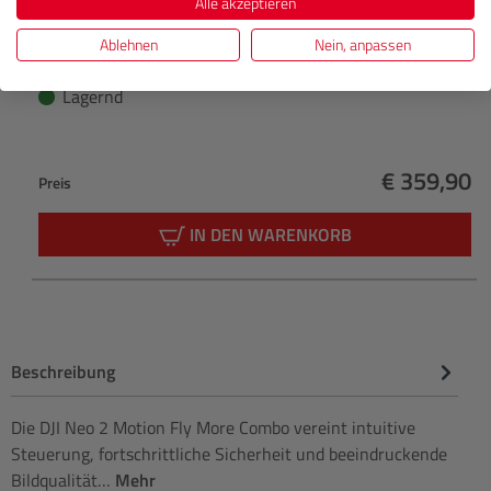
AV PRO microSD V30 MK2 1 TB
Alle akzeptieren
Ablehnen
Nein, anpassen
Lagernd
€ 359,90
Preis
Regulärer 
IN DEN WARENKORB
Beschreibung
Die DJI Neo 2 Motion Fly More Combo vereint intuitive
Steuerung, fortschrittliche Sicherheit und beeindruckende
Bildqualität…
Mehr