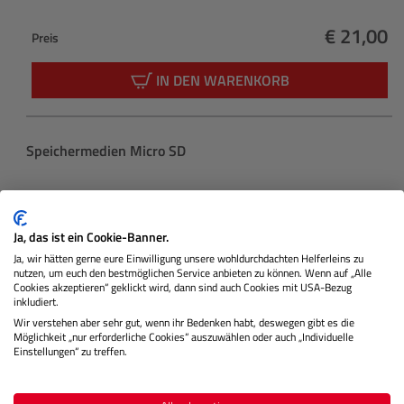
€ 21,00
Preis
Regulärer
IN DEN WARENKORB
Produktgalerie überspringen
Speichermedien Micro SD
Ja, das ist ein Cookie-Banner.
Ja, wir hätten gerne eure Einwilligung unsere wohldurchdachten Helferleins zu
nutzen, um euch den bestmöglichen Service anbieten zu können. Wenn auf „Alle
Cookies akzeptieren“ geklickt wird, dann sind auch Cookies mit USA-Bezug
inkludiert.
Wir verstehen aber sehr gut, wenn ihr Bedenken habt, deswegen gibt es die
Möglichkeit „nur erforderliche Cookies“ auszuwählen oder auch „Individuelle
Einstellungen“ zu treffen.