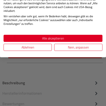
PGI-72PBK (fotoschwarz)
nutzen, um euch den bestmöglichen Service anbieten zu können. Wenn auf „Alle
Cookies akzeptieren“ geklickt wird, dann sind auch Cookies mit USA-Bezug
inkludiert.
Wir verstehen aber sehr gut, wenn ihr Bedenken habt, deswegen gibt es die
Möglichkeit „nur erforderliche Cookies“ auszuwählen oder auch „Individuelle
Lagernd
Einstellungen“ zu treffen.
Alle akzeptieren
€ 16,99
Preis
Regulärer
Ablehnen
Nein, anpassen
IN DEN WARENKORB
Beschreibung
Herstellerinformationen
Bewertungen