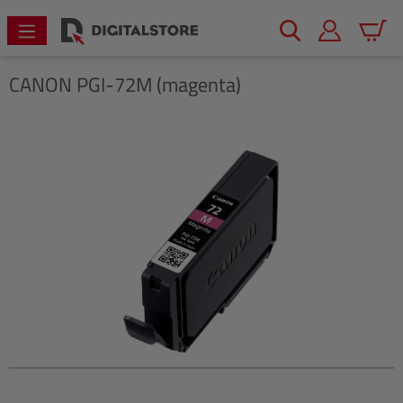
alt springen
Warenk
CANON
PGI-72M (magenta)
Bildergalerie überspringen