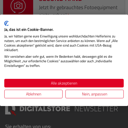
Jetzt Ihr gebrauchtes Fotoequipment
eintauschen!
Ja, das ist ein Cookie-Banner.
Ja, wir hätten gerne eure Einwilligung unsere wohldurchdachten Helferleins zu
nutzen, um euch den bestmöglichen Service anbieten zu können. Wenn auf „Alle
Beschreibung
Cookies akzeptieren“ geklickt wird, dann sind auch Cookies mit USA-Bezug
inkludiert.
Wir verstehen aber sehr gut, wenn ihr Bedenken habt, deswegen gibt es die
Herstellerinformationen
Möglichkeit „nur erforderliche Cookies“ auszuwählen oder auch „Individuelle
Einstellungen“ zu treffen.
Bewertungen
Alle akzeptieren
Ablehnen
Nein, anpassen
Sie erhalten von uns: