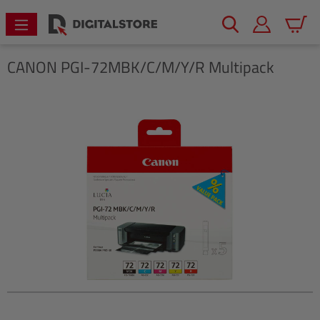
alt springen
Warenk
CANON
PGI-72MBK/C/M/Y/R Multipack
Bildergalerie überspringen