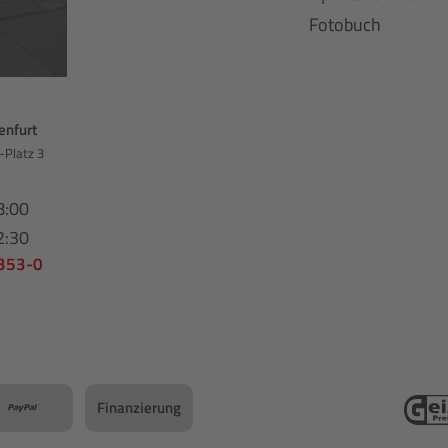
Fotobuch
enfurt
-Platz 3
8:00
2:30
 353-0
Finanzierung