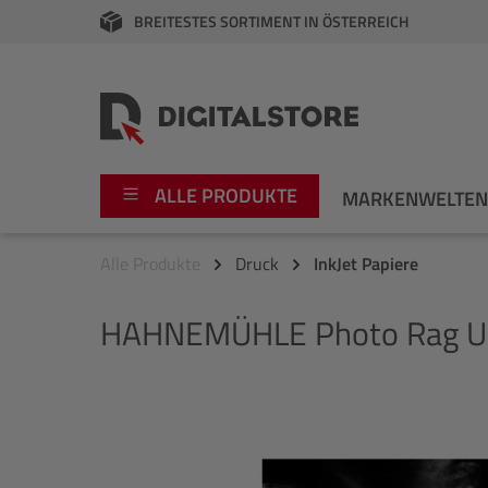
BREITESTES SORTIMENT IN ÖSTERREICH
springen
Zur Hauptnavigation springen
ALLE PRODUKTE
MARKENWELTE
Alle Produkte
Druck
InkJet Papiere
Foto
Canon
HAHNEMÜHLE
Photo Rag Ul
Video
Fujifilm
Audio
Leica Boutique
Bildergalerie überspringen
Apple
Nikon