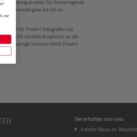
Beschichtung erzielen Sie hervorragende
en“
ise Detailwiedergabe bis hin zu
t „nur
und ideal für FineArt Fotografie und
pier erfüllt höchste Ansprüche an die
für hochwertige Schwarz-Weiß FineArt
Sie erhalten von uns:
Insider News zu Neuhei