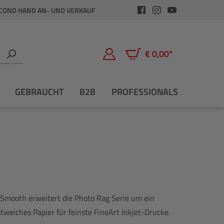
COND HAND AN- UND VERKAUF
€ 0,00*
Warenkorb enthält 0 Positio
GEBRAUCHT
B2B
PROFESSIONALS
Smooth erweitert die Photo Rag Serie um ein
weiches Papier für feinste FineArt Inkjet-Drucke.