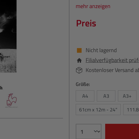
mehr anzeigen
Preis
Nicht lagernd
Filialverfügbarkeit prü
Kostenloser Versand a
Größe:
A4
A3
A3+
61cm x 12m - 24"
111.8