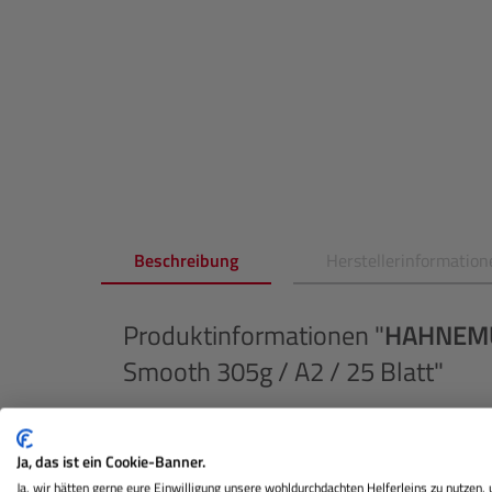
Beschreibung
Herstellerinformation
Produktinformationen "
HAHNEM
Smooth 305g / A2 / 25 Blatt"
Hahnemühle Photo Rag Ultra Smooth erweitert d
glattes, samtweiches Papier für feinste FineArt 
Ja, das ist ein Cookie-Banner.
Baumwolle besticht durch seine subtile, fein stru
Ja, wir hätten gerne eure Einwilligung unsere wohldurchdachten Helferleins zu nutzen,