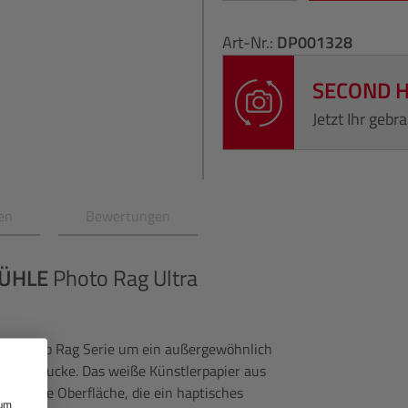
Art-Nr.:
DP001328
SECOND 
Jetzt Ihr geb
en
Bewertungen
ÜHLE
Photo Rag Ultra
ie Photo Rag Serie um ein außergewöhnlich
Inkjet-Drucke. Das weiße Künstlerpapier aus
kturierte Oberfläche, die ein haptisches
 um