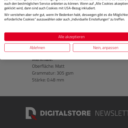
Vergnügen ist. Dank der matten Premium Inkjet-
euch den bestmöglichen Service anbieten zu können. Wenn auf „Alle Cookies akzeptier
geklickt wird, dann sind auch Cookies mit USA-Bezug inkludiert.
Ergebnisse, von intensiver Farbbrillanz über präz
Wir verstehen aber sehr gut, wenn ihr Bedenken habt, deswegen gibt es die Möglichkei
tiefschwarzem Kontrast.
erforderliche Cookies“ auszuwählen oder auch „Individuelle Einstellungen“ zu treffen.
Photo Rag Ultra Smooth ist vielseitig einsetzbar 
Kunstreproduktionen. Das säure- und holzfreie Pa
Alle akzeptieren
Alterungsbeständigkeit und eignet sich perfekt 
Prints.
Ablehnen
Nein, anpassen
Merkmale:
Oberfläche: Matt
Grammatur: 305 gsm
Stärke: 0.48 mm