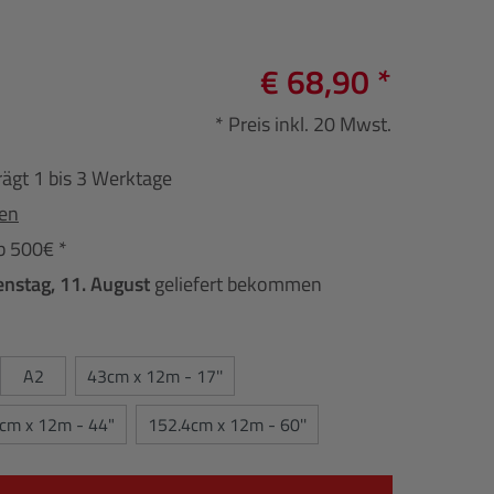
€ 68,90 *
* Preis inkl. 20 Mwst.
rägt 1 bis 3 Werktage
fen
b 500€ *
enstag, 11. August
geliefert bekommen
A2
43cm x 12m - 17''
cm x 12m - 44"
152.4cm x 12m - 60''