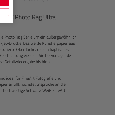
ÜHLE
Photo Rag Ultra
ie Photo Rag Serie um ein außergewöhnlich
Inkjet-Drucke. Das weiße Künstlerpapier aus
kturierte Oberfläche, die ein haptisches
Beschichtung erzielen Sie hervorragende
ise Detailwiedergabe bis hin zu
und ideal für FineArt Fotografie und
pier erfüllt höchste Ansprüche an die
für hochwertige Schwarz-Weiß FineArt