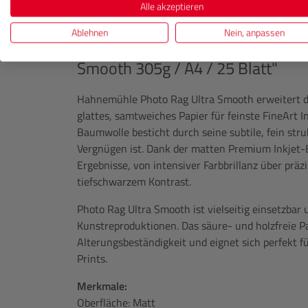
Alle akzeptieren
Ablehnen
Nein, anpassen
Produktinformationen "
HAHNEM
Smooth 305g / A4 / 25 Blatt"
Hahnemühle Photo Rag Ultra Smooth erweitert d
glattes, samtweiches Papier für feinste FineArt 
Baumwolle besticht durch seine subtile, fein stru
Vergnügen ist. Dank der matten Premium Inkjet-
Ergebnisse, von intensiver Farbbrillanz über präz
tiefschwarzem Kontrast.
Photo Rag Ultra Smooth ist vielseitig einsetzbar 
Kunstreproduktionen. Das säure- und holzfreie Pa
Alterungsbeständigkeit und eignet sich perfekt 
Prints.
Merkmale:
Oberfläche: Matt