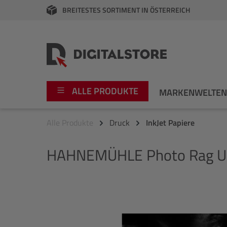
BREITESTES SORTIMENT IN ÖSTERREICH
springen
Zur Hauptnavigation springen
ALLE PRODUKTE
MARKENWELTE
Alle Produkte
Druck
InkJet Papiere
Foto
Canon
HAHNEMÜHLE
Photo Rag Ul
Video
Fujifilm
Audio
Leica Boutique
Bildergalerie überspringen
Apple
Nikon