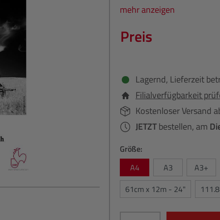
mehr anzeigen
Preis
Lagernd, Lieferzeit bet
Filialverfügbarkeit prü
Kostenloser Versand a
JETZT
bestellen, am
Di
Größe:
A4
A3
A3+
61cm x 12m - 24"
111.8