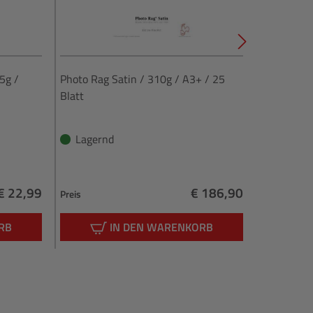
5g /
Photo Rag Satin / 310g / A3+ / 25
Photo Rag 
Blatt
25 Blatt
Lagernd
Lagern
€ 22,99
€ 186,90
Preis
Preis
Regulärer Preis:
Regulärer Preis:
RB
IN DEN WARENKORB