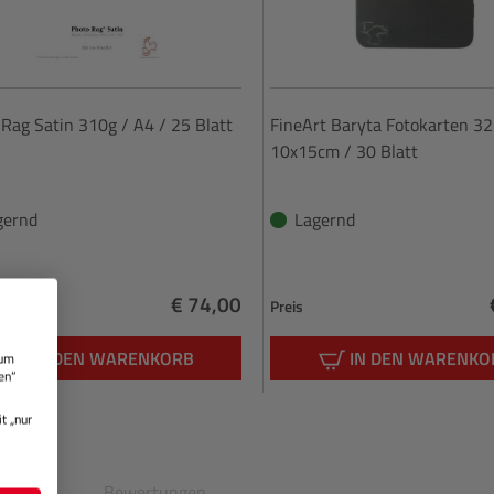
Rag Satin 310g / A4 / 25 Blatt
FineArt Baryta Fotokarten 32
10x15cm / 30 Blatt
gernd
Lagernd
€ 74,00
Preis
Regulärer Preis:
IN DEN WARENKORB
IN DEN WARENKO
 um
en“
t „nur
en
Bewertungen