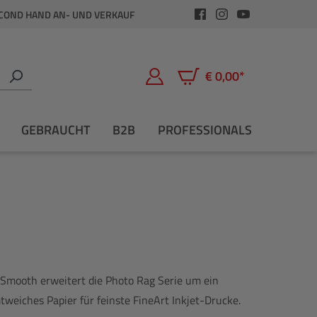
COND HAND AN- UND VERKAUF
€ 0,00*
Warenkorb enthält 0 Positio
GEBRAUCHT
B2B
PROFESSIONALS
Smooth erweitert die Photo Rag Serie um ein
weiches Papier für feinste FineArt Inkjet-Drucke.