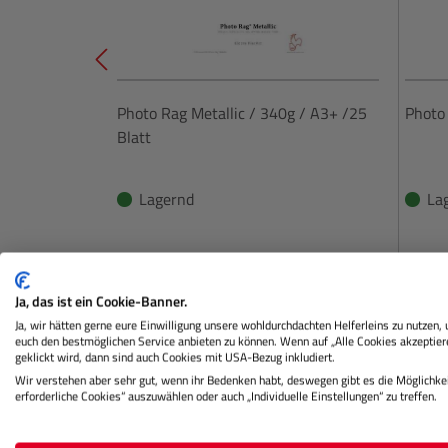
Photo Rag Metallic / 340g / A3+ /25
Photo 
Blatt
Lagernd
La
€ 227,90
Preis
Preis
Regulärer Preis:
Ja, das ist ein Cookie-Banner.
IN DEN WARENKORB
Ja, wir hätten gerne eure Einwilligung unsere wohldurchdachten Helferleins zu nutzen,
euch den bestmöglichen Service anbieten zu können. Wenn auf „Alle Cookies akzeptier
geklickt wird, dann sind auch Cookies mit USA-Bezug inkludiert.
Wir verstehen aber sehr gut, wenn ihr Bedenken habt, deswegen gibt es die Möglichkei
erforderliche Cookies“ auszuwählen oder auch „Individuelle Einstellungen“ zu treffen.
Beschreibung
Herstellerinformation