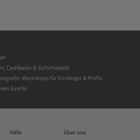
ten
n, Cashbacks & Sofortrabatte
tografie-Workshops für Einsteiger & Profis
osen Events
Hilfe
Über uns