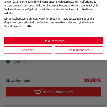
Ja, wir hätten gerne eure Einwilligung unsere wohldurchdachten Helferleins zu
nutzen, um euch den bestmöglichen Service anbieten zu können. Wenn auf „Alle
Cookies akzeptieren“ geklickt wird, dann sind auch Cookies mit USA-Bezug
inkludiert.
Wir verstehen aber sehr gut, wenn ihr Bedenken habt, deswegen gibt es die
Möglichkeit „nur erforderliche Cookies“ auszuwählen oder auch „Individuelle
Einstellungen“ zu treffen.
Alle akzeptieren
APPLE
Magic Keyboard (USB-C) Ziffernblock, Touch ID,
weiß
Ablehnen
Nein, anpassen
Lagernd
199,00 €
Sie zahlen heute
Regulärer P
In den Warenkorb