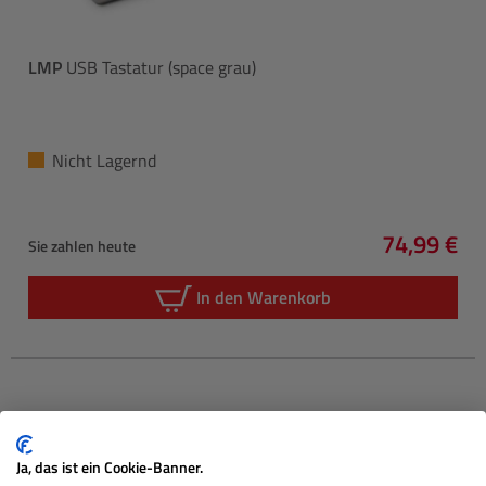
LMP
USB Tastatur (space grau)
Nicht Lagernd
74,99 €
Sie zahlen heute
Regulärer 
In den Warenkorb
Ja, das ist ein Cookie-Banner.