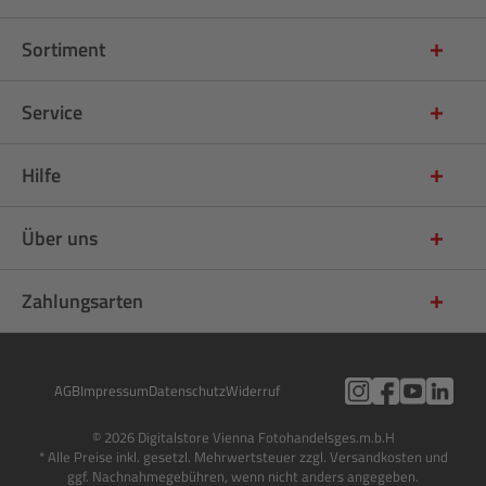
Sortiment
Service
Hilfe
Über uns
Zahlungsarten
AGB
Impressum
Datenschutz
Widerruf
© 2026 Digitalstore Vienna Fotohandelsges.m.b.H
* Alle Preise inkl. gesetzl. Mehrwertsteuer zzgl. Versandkosten und
ggf. Nachnahmegebühren, wenn nicht anders angegeben.