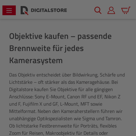
alt springen
Warenk
Objektive kaufen – passende
Brennweite für jedes
Kamerasystem
Das Objektiv entscheidet über Bildwirkung, Schärfe und
Lichtstärke – oft stärker als das Kameragehäuse. Bei
Digitalstore kaufen Sie Objektive für alle gängigen
Anschlüsse: Sony E-Mount, Canon RF und EF, Nikon Z
und F, Fujifilm X und GF, L-Mount, MFT sowie
Mittelformat. Neben den Kameraherstellern führen wir
unabhängige Optikspezialisten wie Sigma und Tamron.
Ob lichtstarke Festbrennweite für Porträts, flexibles
Zoom für Reisen, Makroobjektiv für Details oder