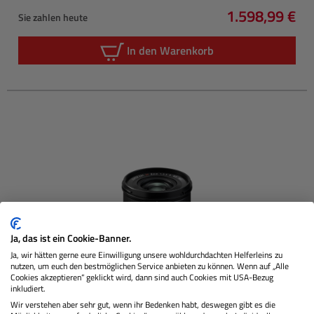
1.598,99 €
Sie zahlen heute
Regulärer Pre
In den Warenkorb
Ja, das ist ein Cookie-Banner.
Ja, wir hätten gerne eure Einwilligung unsere wohldurchdachten Helferleins zu
nutzen, um euch den bestmöglichen Service anbieten zu können. Wenn auf „Alle
Cookies akzeptieren“ geklickt wird, dann sind auch Cookies mit USA-Bezug
inkludiert.
FUJI
Fujinon XF8mm F3.5 R WR
Wir verstehen aber sehr gut, wenn ihr Bedenken habt, deswegen gibt es die