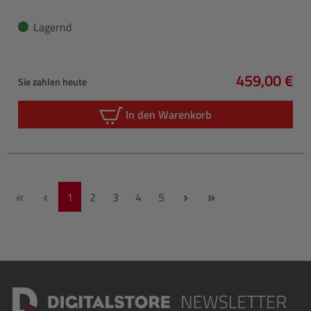
Lagernd
459,00 €
Sie zahlen heute
Regulärer P
In den Warenkorb
Seite
Seite
Seite
Seite
Seite
1
2
3
4
5