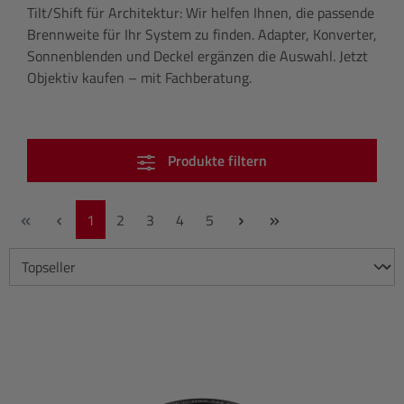
Tilt/Shift für Architektur: Wir helfen Ihnen, die passende
Brennweite für Ihr System zu finden. Adapter, Konverter,
Sonnenblenden und Deckel ergänzen die Auswahl. Jetzt
Objektiv kaufen – mit Fachberatung.
Produkte filtern
Seite
Seite
Seite
Seite
Seite
1
2
3
4
5