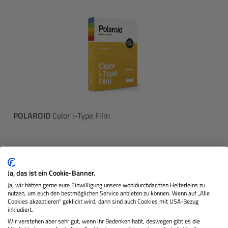
POLAROID
Color i-Type Film
Lagernd
Ja, das ist ein Cookie-Banner.
Ja, wir hätten gerne eure Einwilligung unsere wohldurchdachten Helferleins zu
nutzen, um euch den bestmöglichen Service anbieten zu können. Wenn auf „Alle
17,99 €
Sie zahlen heute
Cookies akzeptieren“ geklickt wird, dann sind auch Cookies mit USA-Bezug
Regulärer 
inkludiert.
Wir verstehen aber sehr gut, wenn ihr Bedenken habt, deswegen gibt es die
In den Warenkorb