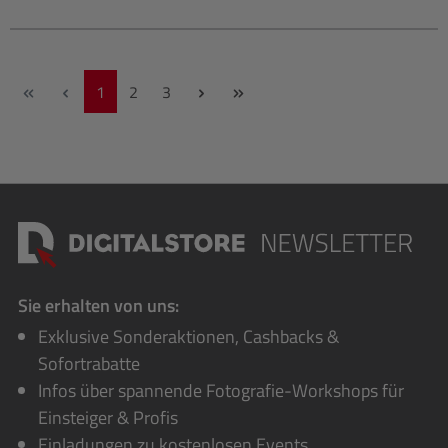
Seite
Seite
Seite
1
2
3
Sie erhalten von uns:
Exklusive Sonderaktionen, Cashbacks &
Sofortrabatte
Infos über spannende Fotografie-Workshops für
Einsteiger & Profis
Einladungen zu kostenlosen Events