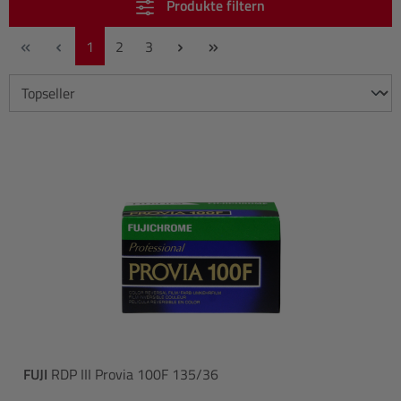
Produkte filtern
Seite
Seite
Seite
1
2
3
FUJI
RDP III Provia 100F 135/36