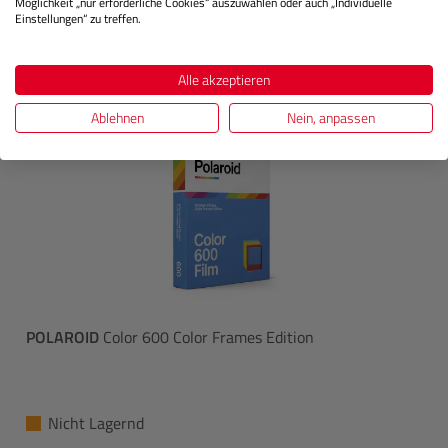
Möglichkeit „nur erforderliche Cookies“ auszuwählen oder auch „Individuelle
Einstellungen“ zu treffen.
Alle akzeptieren
Ablehnen
Nein, anpassen
POLAROID
Color 600 Color Frames Edition
Nicht Lagernd