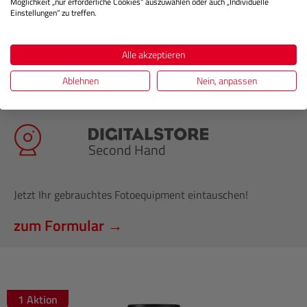
Möglichkeit „nur erforderliche Cookies“ auszuwählen oder auch „Individuelle
Einstellungen“ zu treffen.
Alle akzeptieren
Ablehnen
Nein, anpassen
Second Hand
Jetzt Ihr gebrauchtes Fotoequipment eintauschen!
zum Formular →
1 Aktion