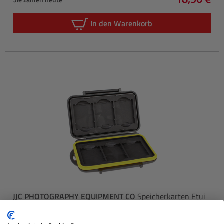
Regulärer 
In den Warenkorb
JJC PHOTOGRAPHY EQUIPMENT CO
Speicherkarten Etui
für 6X XQD Karte - stoß und wassefest