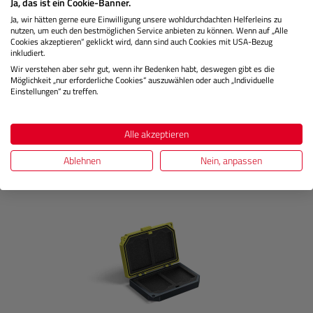
Ja, das ist ein Cookie-Banner.
Ja, wir hätten gerne eure Einwilligung unsere wohldurchdachten Helferleins zu
Lagernd
nutzen, um euch den bestmöglichen Service anbieten zu können. Wenn auf „Alle
Cookies akzeptieren“ geklickt wird, dann sind auch Cookies mit USA-Bezug
inkludiert.
Wir verstehen aber sehr gut, wenn ihr Bedenken habt, deswegen gibt es die
13,99 €
Sie zahlen heute
Möglichkeit „nur erforderliche Cookies“ auszuwählen oder auch „Individuelle
Regulärer 
Einstellungen“ zu treffen.
In den Warenkorb
Alle akzeptieren
Ablehnen
Nein, anpassen