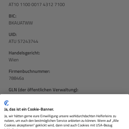
AT10 1100 0017 4312 7100
BIC:
BKAUATWW
UID:
ATU 57243744
Handelsgericht:
Wien
Firmenbuchnummer:
78846a
GLN (der öffentlichen Verwaltung):
9110015462265
Ja, das ist ein Cookie-Banner.
Ja, wir hätten gerne eure Einwilligung unsere wohldurchdachten Helferleins zu
nutzen, um euch den bestmöglichen Service anbieten zu können. Wenn auf „Alle
Cookies akzeptieren“ geklickt wird, dann sind auch Cookies mit USA-Bezug