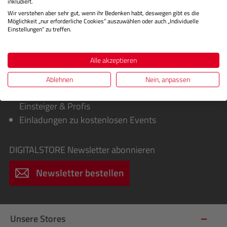
inkludiert.
Wir verstehen aber sehr gut, wenn ihr Bedenken habt, deswegen gibt es die
Möglichkeit „nur erforderliche Cookies“ auszuwählen oder auch „Individuelle
Einstellungen“ zu treffen.
Sie erhalten von uns:
Alle akzeptieren
Exklusive Sonderaktionen, Cashbacks &
Sofortrabatte
Ablehnen
Nein, anpassen
Infos über spannende Fotografie-Workshops für
Einsteiger & Profis
Einladungen zu kostenlosen Events
DIGITALSTORE
Newsletter abonnieren
Newsletter bestellen
Unsere Stores