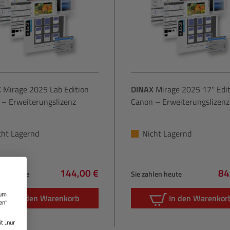
X
Mirage 2025 Lab Edition
DINAX
Mirage 2025 17'' Edi
 – Erweiterungslizenz
Canon – Erweiterungslizenz
cht Lagernd
Nicht Lagernd
144,00 €
84
hlen heute
Sie zahlen heute
Regulärer Preis:
Re
 um
In den Warenkorb
In den Warenkor
en“
t „nur