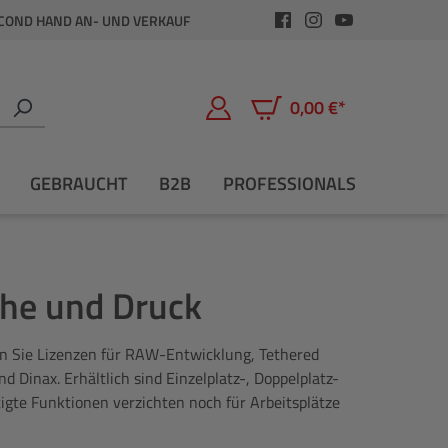
COND HAND AN- UND VERKAUF
0,00 €*
Warenkorb enthält 0 Positio
GEBRAUCHT
B2B
PROFESSIONALS
che und Druck
fen Sie Lizenzen für RAW-Entwicklung, Tethered
inax. Erhältlich sind Einzelplatz-, Doppelplatz-
gte Funktionen verzichten noch für Arbeitsplätze