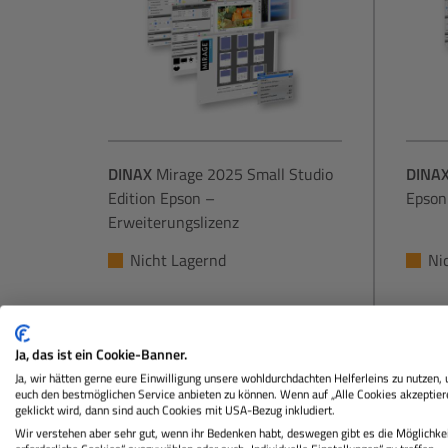
DINAX
Mirage 2025 Small Studio
DINA
Edition Epson –
Epson
Erweiterungslizenz
Nicht Lagernd
Ni
36,00 €
Sie zahlen heute
Sie za
Ja, das ist ein Cookie-Banner.
Regulärer Preis:
Ja, wir hätten gerne eure Einwilligung unsere wohldurchdachten Helferleins zu nutzen,
In den Warenkorb
euch den bestmöglichen Service anbieten zu können. Wenn auf „Alle Cookies akzeptier
geklickt wird, dann sind auch Cookies mit USA-Bezug inkludiert.
Wir verstehen aber sehr gut, wenn ihr Bedenken habt, deswegen gibt es die Möglichkei