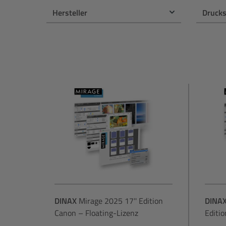
PC & Bildbearbeitung
NiSi
Hersteller
Druck
Druck
OM System
Zubehör
Panasonic
Gutschein
Polaroid
Profoto
Sigma
Sony
Tamron
DINAX
Mirage 2025 17'' Edition
DINA
Canon – Floating-Lizenz
Editio