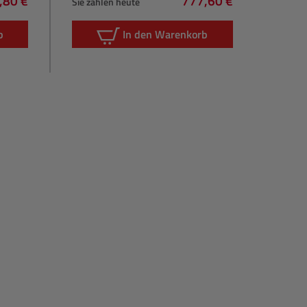
,80 €
777,60 €
Sie zahlen heute
lärer Preis:
Regulärer Preis:
b
In den Warenkorb