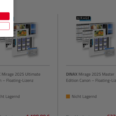
X
Mirage 2025 Ultimate
DINAX
Mirage 2025 Master
n – Floating-Lizenz
Edition Canon – Floating-Li
cht Lagernd
Nicht Lagernd