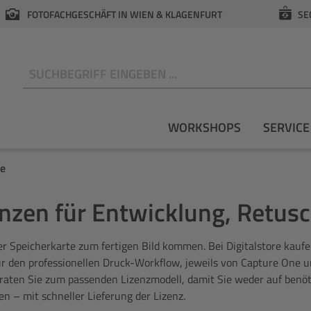
FOTOFACHGESCHÄFT IN WIEN & KLAGENFURT
SE
N
WORKSHOPS
SERVICE
re
enzen für Entwicklung, Retus
der Speicherkarte zum fertigen Bild kommen. Bei Digitalstore kau
n professionellen Druck-Workflow, jeweils von Capture One und D
aten Sie zum passenden Lizenzmodell, damit Sie weder auf benöti
en – mit schneller Lieferung der Lizenz.