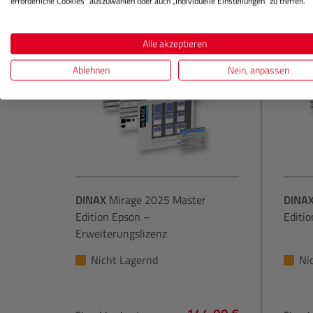
erforderliche Cookies“ auszuwählen oder auch „Individuelle Einstellungen“ zu treffen.
Alle akzeptieren
Ablehnen
Nein, anpassen
DINAX
Mirage 2025 Master
DINA
Edition Epson –
Editio
Erweiterungslizenz
Nicht Lagernd
Ni