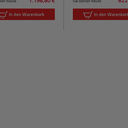
1.198,80 €
622
hlen heute
Sie zahlen heute
Regulärer Preis:
Regu
In den Warenkorb
In den Warenkor