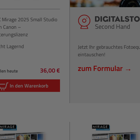
X
Mirage 2025 Small Studio
Second Hand
n Canon –
terungslizenz
cht Lagernd
Jetzt Ihr gebrauchtes Fotoe
eintauschen!
zum Formular →
36,00 €
hlen heute
Regulärer Preis:
In den Warenkorb