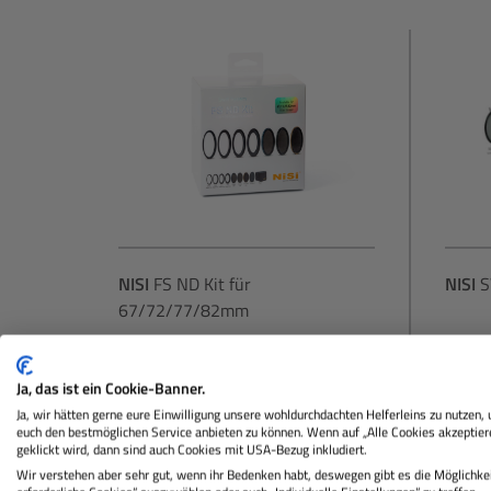
NISI
FS ND Kit für
NISI
S
67/72/77/82mm
Lagernd
La
Ja, das ist ein Cookie-Banner.
Ja, wir hätten gerne eure Einwilligung unsere wohldurchdachten Helferleins zu nutzen,
euch den bestmöglichen Service anbieten zu können. Wenn auf „Alle Cookies akzeptier
geklickt wird, dann sind auch Cookies mit USA-Bezug inkludiert.
219,00 €
Sie zahlen heute
Sie za
Wir verstehen aber sehr gut, wenn ihr Bedenken habt, deswegen gibt es die Möglichkei
Regulärer Preis: