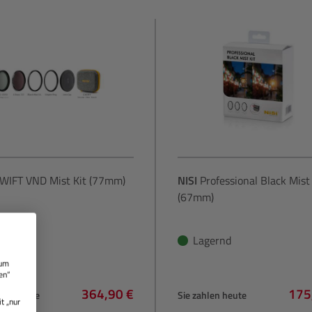
WIFT VND Mist Kit (77mm)
NISI
Professional Black Mist 
(67mm)
gernd
Lagernd
 um
en“
364,90 €
175
hlen heute
Sie zahlen heute
t „nur
Regulärer Preis:
Regu