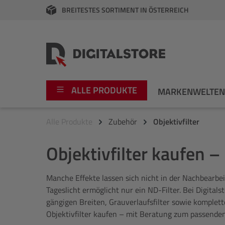
BREITESTES SORTIMENT IN ÖSTERREICH
springen
Zur Hauptnavigation springen
ALLE PRODUKTE
MARKENWELTE
Alle Produkte
Zubehör
Objektivfilter
Foto
Canon
Objektivfilter kaufen –
Video
Fujifilm
Manche Effekte lassen sich nicht in der Nachbearbei
Audio
Leica Boutique
Tageslicht ermöglicht nur ein ND-Filter. Bei Digitalst
gängigen Breiten, Grauverlaufsfilter sowie komplet
Apple
Nikon
Objektivfilter kaufen – mit Beratung zum passende