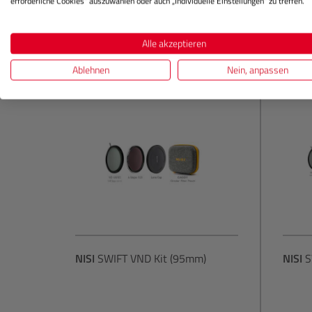
erforderliche Cookies“ auszuwählen oder auch „Individuelle Einstellungen“ zu treffen.
In den Warenkorb
Alle akzeptieren
Ablehnen
Nein, anpassen
NISI
SWIFT VND Kit (95mm)
NISI
S