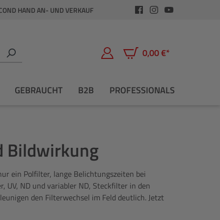
COND HAND AN- UND VERKAUF
0,00 €*
Warenkorb enthält 0 Positio
GEBRAUCHT
B2B
PROFESSIONALS
d Bildwirkung
 ein Polfilter, lange Belichtungszeiten bei
er, UV, ND und variabler ND, Steckfilter in den
unigen den Filterwechsel im Feld deutlich. Jetzt