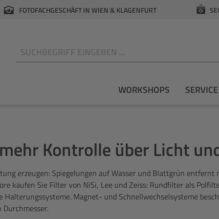
FOTOFACHGESCHÄFT IN WIEN & KLAGENFURT
SE
N
WORKSHOPS
SERVICE
 mehr Kontrolle über Licht un
tung erzeugen: Spiegelungen auf Wasser und Blattgrün entfernt nur
ore kaufen Sie Filter von NiSi, Lee und Zeiss: Rundfilter als Polfilt
te Halterungssysteme. Magnet- und Schnellwechselsysteme beschle
n Durchmesser.