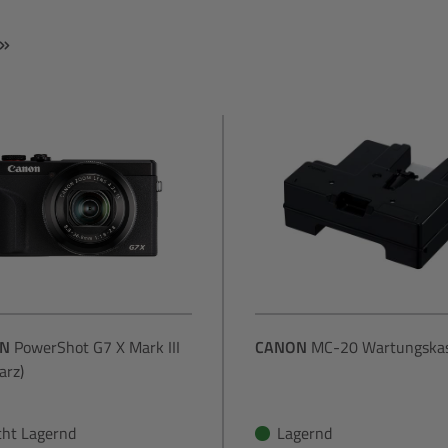
N
PowerShot G7 X Mark III
CANON
MC-20 Wartungskas
arz)
cht Lagernd
Lagernd