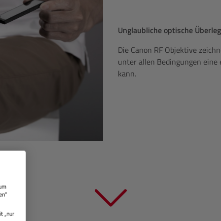
Unglaubliche optische Überle
Die Canon RF Objektive zeichn
unter allen Bedingungen eine e
kann.
 um
en“
t „nur