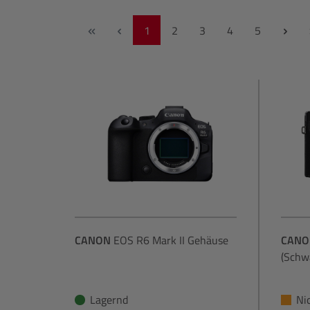
Seite
Seite
Seite
Seite
Seite
1
2
3
4
5
CANON
EOS R6 Mark II Gehäuse
CANO
(Schw
Lagernd
Ni