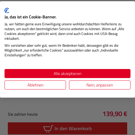
Ja, das ist ein Cookie-Banner.
Ja, wir hätten gerne eure Einwilligung unsere wohldurchdachten Helferleins zu
nutzen, um euch den bestmöglichen Service anbieten zu können. Wenn auf „Alle
Cookies akzeptieren“ geklickt wird, dann sind auch Cookies mit USA-Bezug
inkludiert.
Wir verstehen aber sehr gut, wenn ihr Bedenken habt, deswegen gibt es die
Möglichkeit „nur erforderliche Cookies“ auszuwählen oder auch „Individuelle
Einstellungen“ zu treffen.
ANGELBIRD
CFexpress B Aufnahme Modul (Raven Black)
Alle akzeptieren
Ablehnen
Nein, anpassen
Nicht Lagernd
139,90 €
Sie zahlen heute
Regulärer P
In den Warenkorb