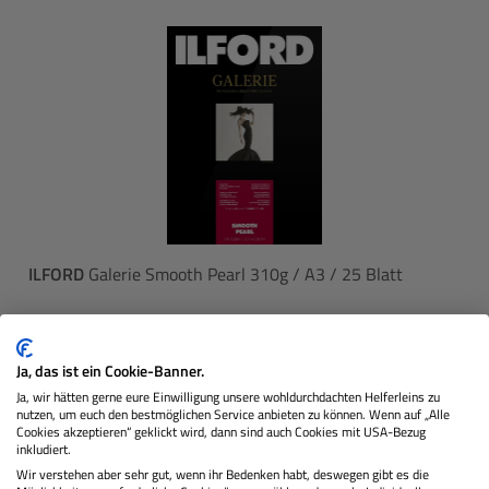
ILFORD
Galerie Smooth Pearl 310g / A3 / 25 Blatt
Lagernd
Ja, das ist ein Cookie-Banner.
Ja, wir hätten gerne eure Einwilligung unsere wohldurchdachten Helferleins zu
nutzen, um euch den bestmöglichen Service anbieten zu können. Wenn auf „Alle
Cookies akzeptieren“ geklickt wird, dann sind auch Cookies mit USA-Bezug
54,09 €
inkludiert.
Sie zahlen heute
Regulärer 
Wir verstehen aber sehr gut, wenn ihr Bedenken habt, deswegen gibt es die