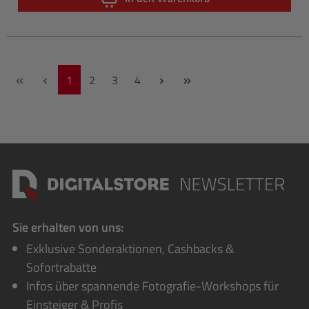
Seite
Seite
Seite
Seite
1
2
3
4
Sie erhalten von uns:
Exklusive Sonderaktionen, Cashbacks &
Sofortrabatte
Infos über spannende Fotografie-Workshops für
Einsteiger & Profis